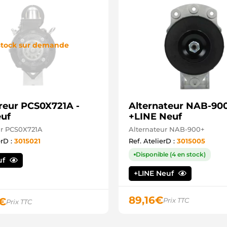
tock sur demande
eur PCS0X721A -
Alternateur NAB-900
uf
+LINE Neuf
r PCS0X721A
Alternateur NAB-900+
erD :
3015021
Ref. AtelierD :
3015005
Disponible (4 en stock)
uf
+LINE Neuf
89,16
€
€
Prix TTC
Prix TTC