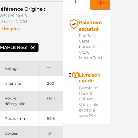
Ajouter au panie
éférence Origine :
1204194 Mahle
1540791 Claas
Paiement
1656220 Claas
sécurisé
Lire plus
15006200 PSH
PayPal |
2423721 Mahle
Carte
AN5353 Mahle
bancaire
MAHLE Neuf
A1579 Mahle
VISA,
G693 Mahle
MasterCard...
Voltage
12
Livraison
rapide
Intensité
200
Domicile |
Click &
Poulie
Non
Collect |
débrayable
Votre colis
expédié
sous 24h
Poulie (mm)
59,8
Gorges
10