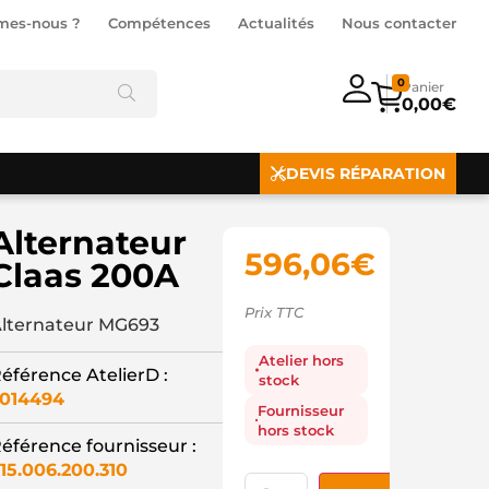
mes-nous ?
Compétences
Actualités
Nous contacter
0
0,00
€
DEVIS RÉPARATION
Alternateur
596,06
€
Claas 200A
Prix TTC
lternateur MG693
Atelier hors
éférence AtelierD :
stock
014494
Fournisseur
hors stock
éférence fournisseur :
15.006.200.310