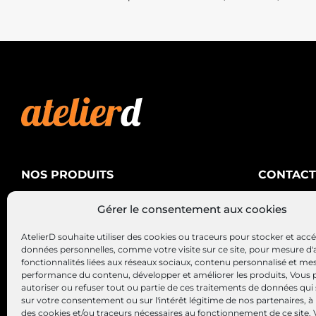
NOS PRODUITS
CONTACT
AtelierD
Climatisation
Gérer le consentement aux cookies
88200 SA
Électricité
03 29 22 3
AtelierD souhaite utiliser des cookies ou traceurs pour stocker et acc
Alternateurs – Démarreurs
contact@at
données personnelles, comme votre visite sur ce site, pour mesure d'
fonctionnalités liées aux réseaux sociaux, contenu personnalisé et me
performance du contenu, développer et améliorer les produits, Vous
autoriser ou refuser tout ou partie de ces traitements de données qui
sur votre consentement ou sur l'intérêt légitime de nos partenaires, à 
des cookies et/ou traceurs nécessaires au fonctionnement de ce site.