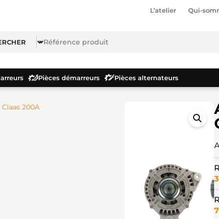
L’atelier
Qui-som
rreurs
Pièces démarreurs
Pièces alternateurs
r Claas 200A
A
R
3
R
7