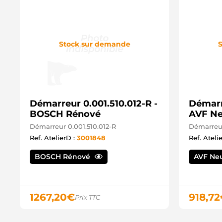
Stock sur demande
S
Démarreur 0.001.510.012-R -
Démarr
BOSCH Rénové
AVF Ne
Démarreur 0.001.510.012-R
Démarreu
Ref. AtelierD :
3001848
Ref. Ateli
BOSCH Rénové
AVF Ne
1267,20
€
918,72
Prix TTC