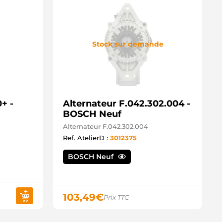
Stock sur demande
+ -
Alternateur F.042.302.004 -
BOSCH Neuf
Alternateur F.042.302.004
Ref. AtelierD :
3012375
BOSCH Neuf
103,49
€
Prix TTC