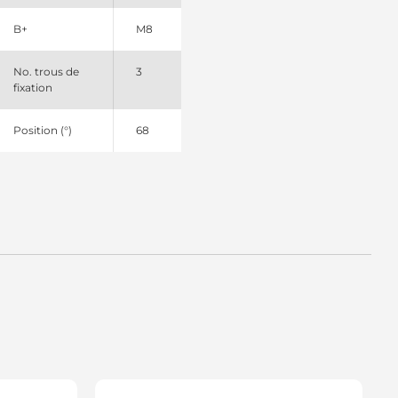
B+
M8
No. trous de
3
fixation
Position (°)
68