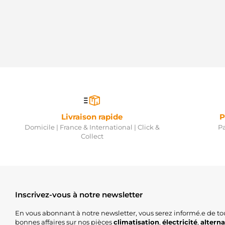
Livraison rapide
P
Domicile | France & International | Click &
Pa
Collect
Inscrivez-vous à notre newsletter
En vous abonnant à notre newsletter, vous serez informé.e de to
bonnes affaires sur nos pièces
climatisation
,
électricité
,
altern