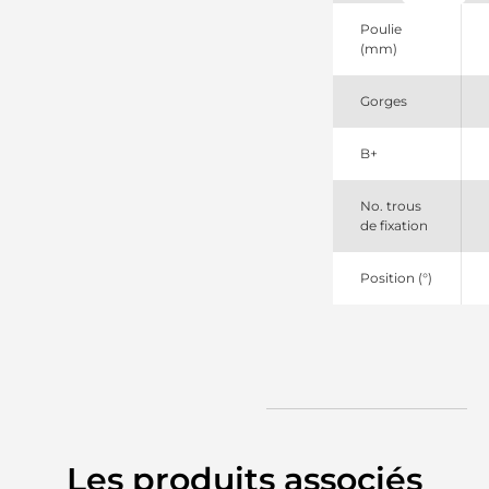
PIC
AAN5403
Poulie
Mahle
(mm)
ALT2116
Unipoint
Gorges
DRB0006
Remy
DRB0006N
B+
Remy
IA9462
Mahle
No. trous
MG798
de fixation
Mahle
Position (°)
Les produits associés