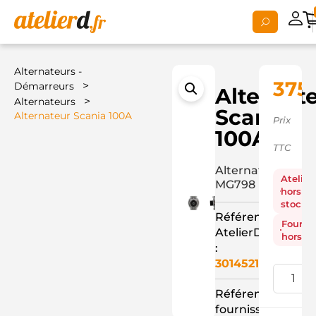
Alternateurs -
375,
>
Démarreurs
Alternat
>
Alternateurs
Scania
Alternateur Scania 100A
Prix
100A
TTC
Alternateur
Atelier
MG798
hors
stock
Référence
Fourni
AtelierD
hors st
:
3014521
Référence
fournisseur