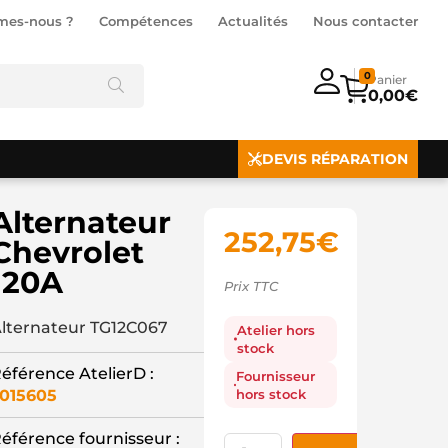
mes-nous ?
Compétences
Actualités
Nous contacter
0
0,00
€
DEVIS RÉPARATION
Alternateur
252,75
€
Chevrolet
120A
Prix TTC
lternateur TG12C067
Atelier hors
stock
éférence AtelierD :
Fournisseur
hors stock
015605
éférence fournisseur :