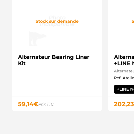
Stock sur demande
S
Alternateur Bearing Liner
Altern
Kit
+LINE 
Alternate
Ref. Ateli
+LINE 
59,14
€
202,23
Prix TTC