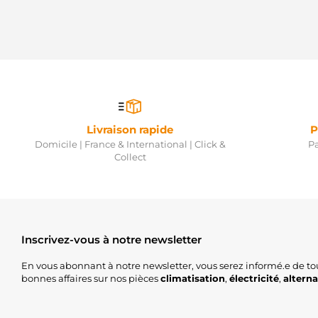
Livraison rapide
P
Domicile | France & International | Click &
Pa
Collect
Inscrivez-vous à notre newsletter
En vous abonnant à notre newsletter, vous serez informé.e de to
bonnes affaires sur nos pièces
climatisation
,
électricité
,
altern