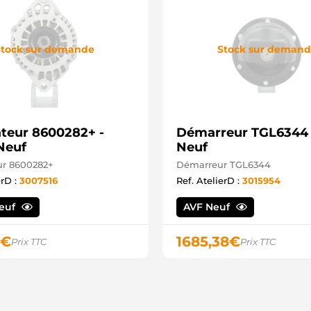
tock sur demande
Stock sur deman
ateur 8600282+ -
Démarreur TGL6344 
Neuf
Neuf
ur 8600282+
Démarreur TGL6344
erD :
3007516
Ref. AtelierD :
3015954
Neuf
AVF Neuf
€
1685,38
€
Prix TTC
Prix TTC