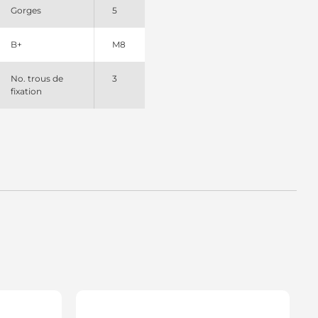
Gorges
5
B+
M8
No. trous de
3
fixation