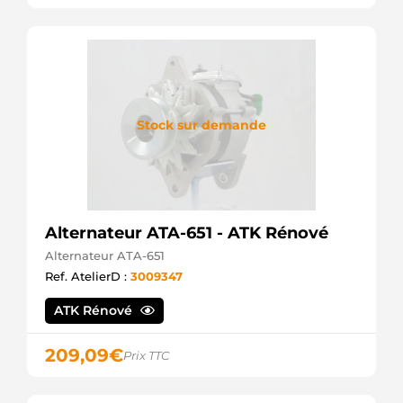
Friesen
9364
CEVAM
947380
EDR
AL0854X
Bosch
(USA)
Stock sur demande
ALT1436sa
Electrolog
CA1988IR
HC
DRB7380
Remy
Alternateur ATA-651 - ATK Rénové
HCA1988IR
HC
Alternateur ATA-651
LRA02924
Ref. AtelierD :
3009347
Lucas
LRA2924
ATK Rénové
Lucas
OAN12353
Optimum
209,09
€
Prix TTC