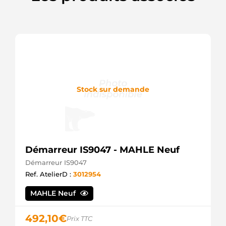
30667894
Volvo
36012358
Volvo
36050263
Volvo
36050270
Volvo
440822
Valeo
Stock sur demande
57567
EAI
6439SP
Spidan
815521140
PSH
Démarreur IS9047 - MAHLE Neuf
8603262
Volvo
Démarreur IS9047
8603263
Ref. AtelierD :
3012954
Volvo
8EL738212171
MAHLE Neuf
Hella
9047380
Friesen
492,10
€
Prix TTC
9047380F