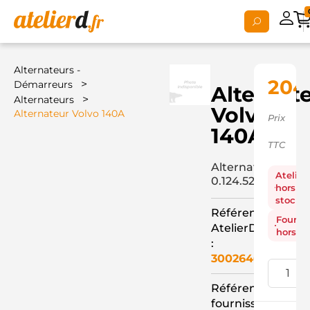
Alternateurs -
204
>
Démarreurs
Alternat
>
Alternateurs
Volvo
Alternateur Volvo 140A
Prix
140A
TTC
Alternateur
Atelier
0.124.525.521+
hors
stock
Référence
Fourni
AtelierD
hors st
:
3002646
Référence
fournisseur