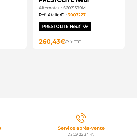
PRESTOLITE Neuf
Alternateur 66021590M
Ref. AtelierD :
3007227
PRESTOLITE Neuf
260,43
€
Prix TTC
s
Service après-vente
03 29 22 34 47