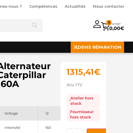
mes-nous ?
Compétences
Actualités
Nous contacter
0
0,00
€
DEVIS RÉPARATION
Alternateur
1315,41
€
Caterpillar
160A
Prix TTC
Atelier hors
stock
Fournisseur
Voltage
12
hors stock
Intensité
160