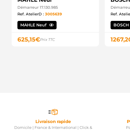
MAHLE Neuf
BOSCH
Démarreur 17.130.985
Démarreur
Ref. AtelierD :
3005639
Ref. Ateli
MAHLE Neuf
BOSCH
625,15
€
1267,2
Prix TTC
Livraison rapide
P
Domicile | France & International | Click &
Pa