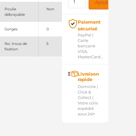
Ajouter au panie
Poulie
Non
débrayable
Paiement
sécurisé
Gorges
0
PayPal |
Carte
No. trous de
5
bancaire
fixation
VISA,
MasterCard...
Livraison
rapide
Domicile |
Click &
Collect |
Votre colis
expédié
sous 24h