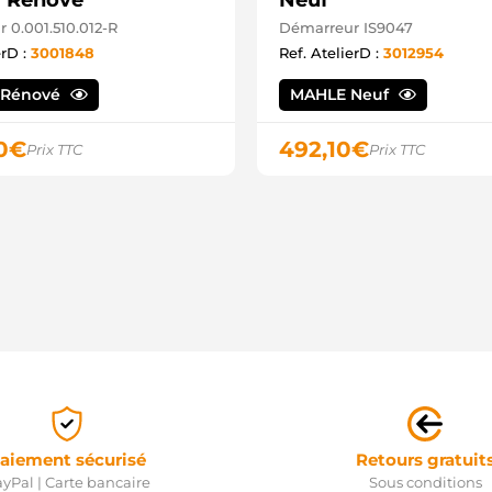
 Rénové
Neuf
 0.001.510.012-R
Démarreur IS9047
erD :
3001848
Ref. AtelierD :
3012954
 Rénové
MAHLE Neuf
0
€
492,10
€
Prix TTC
Prix TTC
aiement sécurisé
Retours gratuit
yPal | Carte bancaire
Sous conditions