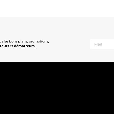
us les bons plans, promotions,
ateurs
et
démarreurs
.