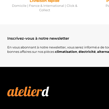
Livraison rapide
P
Domicile | France & International | Click &
Pa
Collect
Inscrivez-vous à notre newsletter
En vous abonnant à notre newsletter, vous serez informé.e de to
bonnes affaires sur nos pièces
climatisation
,
électricité
,
altern