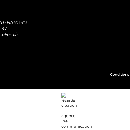
INT-NABORD
4 47
elierd.fr
Conditions 