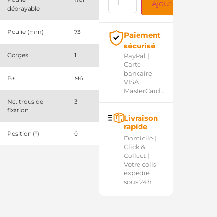
Ajouter au panie
débrayable
Poulie (mm)
73
Paiement
sécurisé
Gorges
1
PayPal |
Carte
bancaire
B+
M6
VISA,
MasterCard...
No. trous de
3
fixation
Livraison
rapide
Position (°)
0
Domicile |
Click &
Collect |
Votre colis
expédié
sous 24h