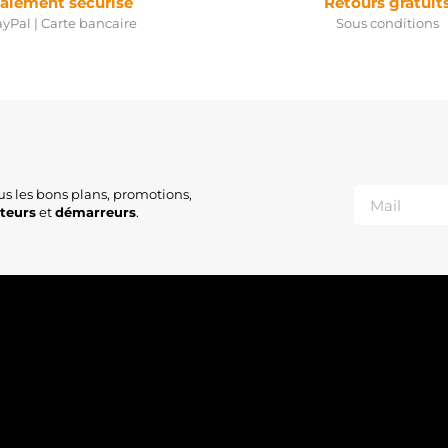
aiement sécurisé
Retours gratuit
yPal | Carte bancaire
Sous conditions
us les bons plans, promotions,
ateurs
et
démarreurs
.