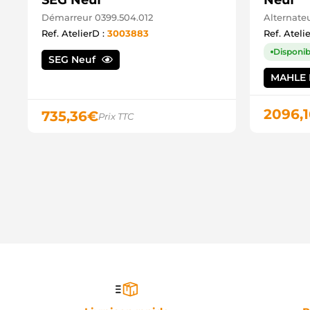
SEG Neuf
Neuf
Démarreur 0399.504.012
Alternateu
Ref. AtelierD :
3003883
Ref. Ateli
Disponib
SEG Neuf
MAHLE 
2096,1
735,36
€
Prix TTC