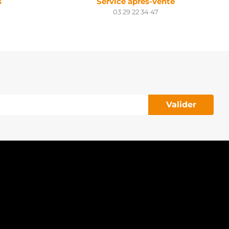
s
Service après-vente
03 29 22 34 47
Valider