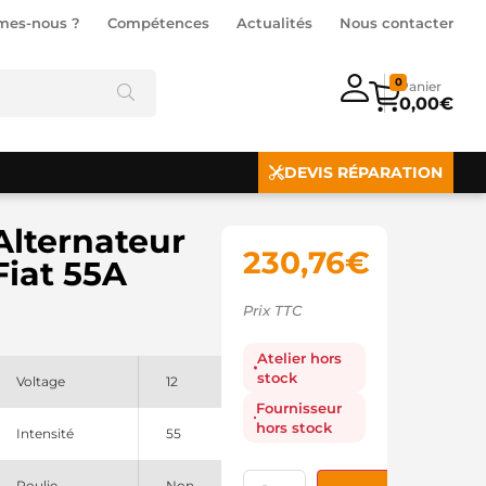
mes-nous ?
Compétences
Actualités
Nous contacter
0
0,00
€
DEVIS RÉPARATION
Alternateur
230,76
€
Fiat 55A
Prix TTC
Atelier hors
stock
Voltage
12
Fournisseur
hors stock
Intensité
55
Poulie
Non