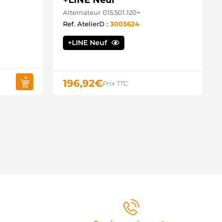
+LINE Neuf
Alternateur 015.501.120+
Ref. AtelierD :
3003624
+LINE Neuf
196,92
€
Prix TTC