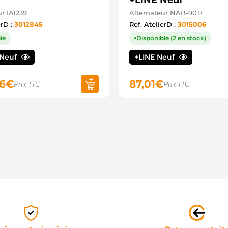
+LINE Neuf
r IA1239
Alternateur NAB-901+
erD :
3012845
Ref. AtelierD :
3015006
le
Disponible (2 en stock)
Neuf
+LINE Neuf
6
€
87,01
€
Prix TTC
Prix TTC