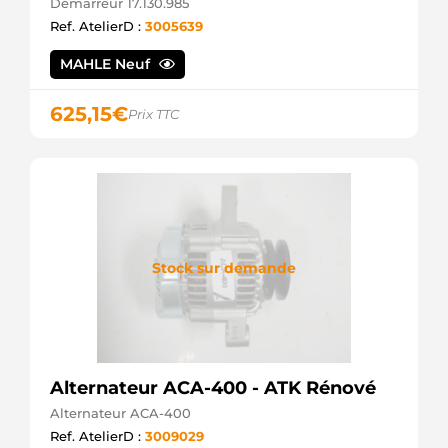
Démarreur 17.130.985
Ref. AtelierD :
3005639
MAHLE Neuf
625,15
€
Prix TTC
Stock sur demande
Alternateur ACA-400 - ATK Rénové
Alternateur ACA-400
Ref. AtelierD :
3009029