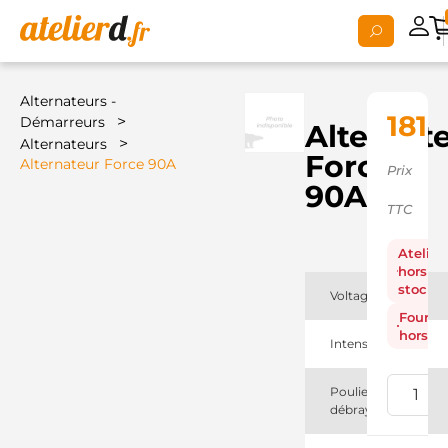
Alternateurs -
181,
>
Démarreurs
Alternat
>
Alternateurs
Force
Alternateur Force 90A
Prix
90A
TTC
Atelier
hors
stock
Voltage
Fourni
hors st
Intensité
Poulie
débrayable