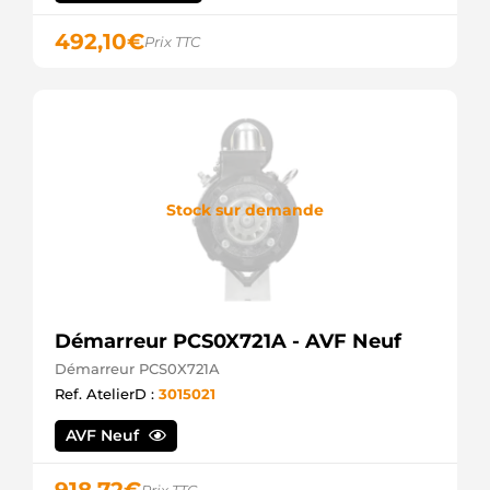
492,10
€
Prix TTC
Stock sur demande
Démarreur PCS0X721A - AVF Neuf
Démarreur PCS0X721A
Ref. AtelierD :
3015021
AVF Neuf