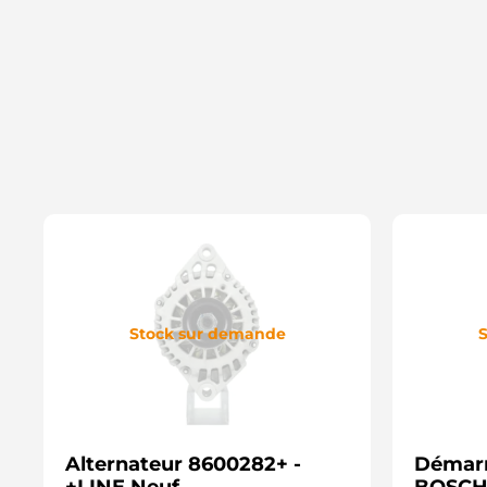
Stock sur demande
S
Alternateur 8600282+ -
Démarr