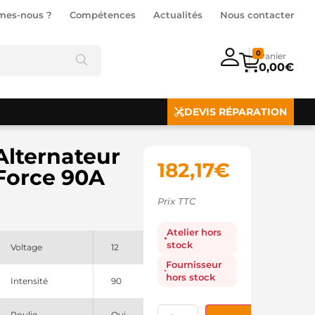
mes-nous ?
Compétences
Actualités
Nous contacter
0
0,00
€
DEVIS RÉPARATION
Alternateur
182,17
€
Force 90A
Prix TTC
Atelier hors
stock
Voltage
12
Fournisseur
hors stock
Intensité
90
Poulie
Oui