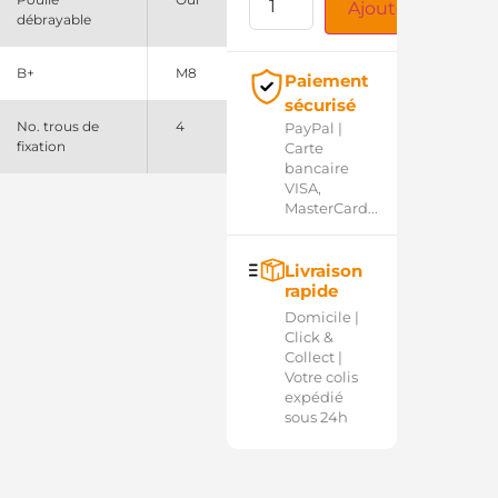
Ajouter au panie
débrayable
B+
M8
Paiement
sécurisé
No. trous de
4
PayPal |
fixation
Carte
bancaire
VISA,
MasterCard...
Livraison
rapide
Domicile |
Click &
Collect |
Votre colis
expédié
sous 24h