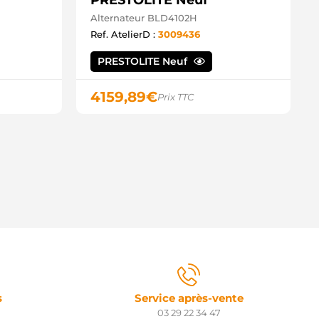
PRESTOLITE Neuf
Alternateur BLD4102H
Ref. AtelierD :
3009436
PRESTOLITE Neuf
4159,89
€
Prix TTC
s
Service après-vente
03 29 22 34 47