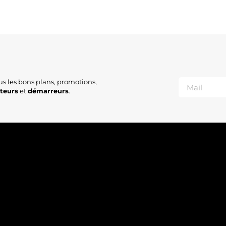
us les bons plans, promotions,
ateurs
et
démarreurs
.