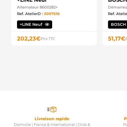
+LINE Neuf
BOSCH
Alternateur 8600282+
Démarreur
Ref. AtelierD :
3007516
Ref. Ateli
+LINE Neuf
BOSCH
202,23
€
51,17
€
Prix TTC
Livraison rapide
P
Domicile | France & International | Click &
Pa