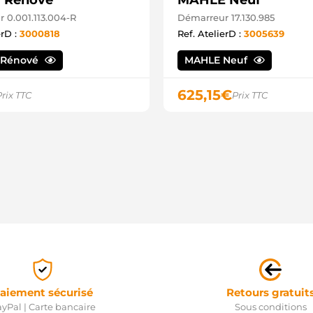
 Rénové
MAHLE Neuf
 0.001.113.004-R
Démarreur 17.130.985
erD :
3000818
Ref. AtelierD :
3005639
 Rénové
MAHLE Neuf
625,15
€
Prix TTC
Prix TTC
aiement sécurisé
Retours gratuit
yPal | Carte bancaire
Sous conditions