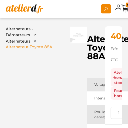
Alternateurs -
405
>
Démarreurs
Alternat
>
Alternateurs
Toyota
Alternateur Toyota 88A
Prix
88A
TTC
Atelier
hors
stock
Voltage
Fourni
hors st
Intensité
Poulie
débrayable