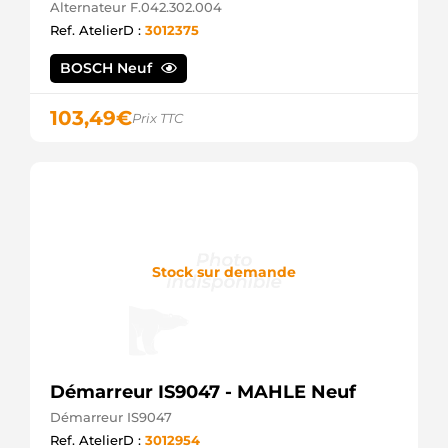
Alternateur F.042.302.004
Ref. AtelierD :
3012375
BOSCH Neuf
103,49
€
Prix TTC
Stock sur demande
Démarreur IS9047 - MAHLE Neuf
Démarreur IS9047
Ref. AtelierD :
3012954