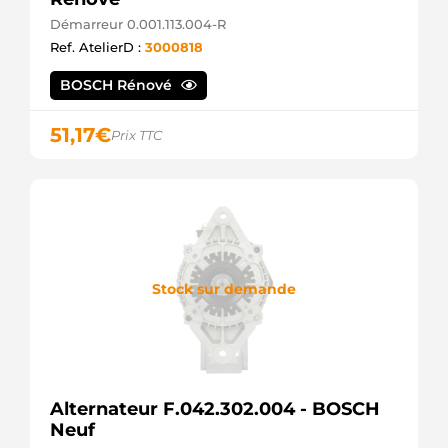
Démarreur 0.001.113.004-R
Ref. AtelierD :
3000818
BOSCH Rénové
51,17
€
Prix TTC
Stock sur demande
Alternateur F.042.302.004 - BOSCH
Neuf