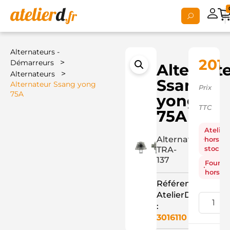
Alternateurs -
201,
>
Démarreurs
Alternat
>
Alternateurs
Ssang
Alternateur Ssang yong
Prix
75A
yong
TTC
75A
Atelier
Alternateur
hors
stock
TRA-
137
Fourni
hors st
Référence
AtelierD
:
3016110