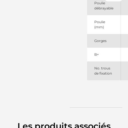
DRA0848
Poulie
Remy
débrayable
LRA02952
Lucas
TRA137
Poulie
TWA
(mm)
Gorges
B+
No. trous
de fixation
Les produits associés