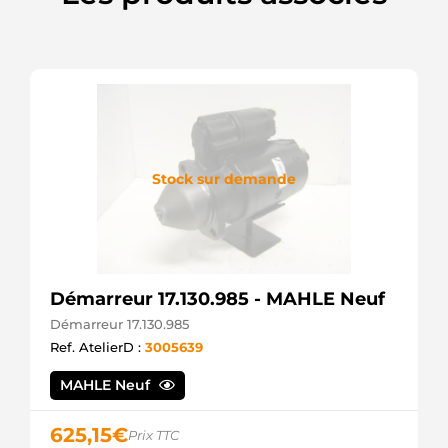
Stock sur demande
Démarreur 17.130.985 - MAHLE Neuf
Démarreur 17.130.985
Ref. AtelierD :
3005639
MAHLE Neuf
625,15
€
Prix TTC