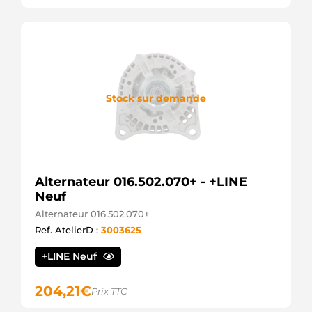
Stock sur demande
Alternateur 016.502.070+ - +LINE
Neuf
Alternateur 016.502.070+
Ref. AtelierD :
3003625
+LINE Neuf
204,21
€
Prix TTC