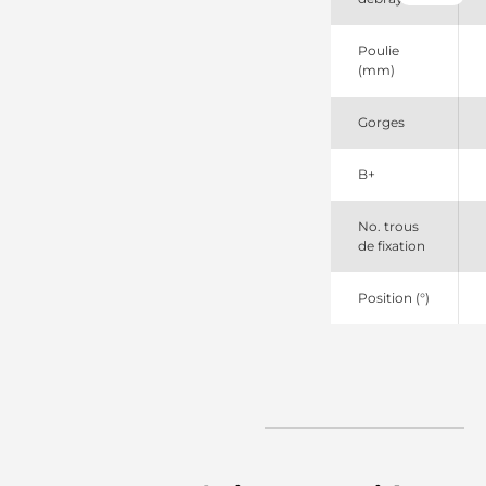
Elstock
BXH1225N
Bosch
Poulie
(USA)
(mm)
DRA3886
Remy
Gorges
JA1420IR
HC
L67990
B+
ATL
LR170740
Hitachi
No. trous
LR170740B
de fixation
Hitachi
LRA01841
Position (°)
Lucas
TRA352
TWA