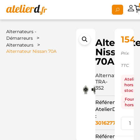
Alternateurs -
154,
>
Démarreurs
Alternat
>
Alternateurs
Nissan
Alternateur Nissan 70A
Prix
70A
TTC
Alternateur
Atelier
TRA-
hors
352
stock
Fourni
Référence
hors st
AtelierD
:
3016277
Référence