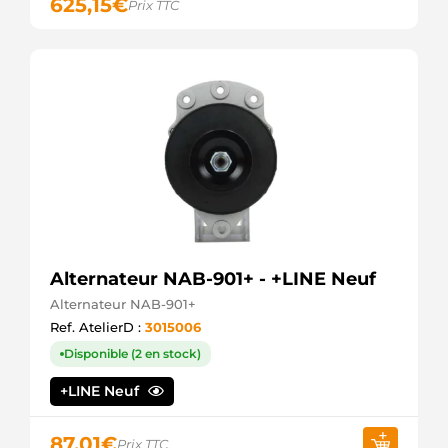
625,15
€
Prix TTC
Alternateur NAB-901+ - +LINE Neuf
Alternateur NAB-901+
Ref. AtelierD :
3015006
Disponible (2 en stock)
+LINE Neuf
87,01
€
Prix TTC