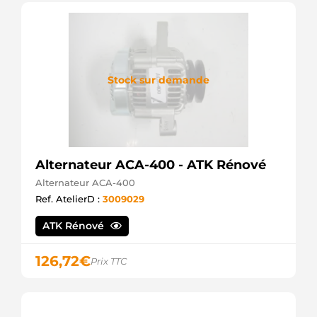
Stock sur demande
Alternateur ACA-400 - ATK Rénové
Alternateur ACA-400
Ref. AtelierD :
3009029
ATK Rénové
126,72
€
Prix TTC