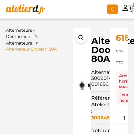
Alternateurs -
618,
>
Démarreurs
Alternat
>
Alternateurs
Doosan
Alternateur Doosan 80A
Prix
80A
TTC
Alternateur
Atelier
300901-
hors
00165C
stock
Fourni
Référence
hors st
AtelierD
:
3006450
Référence