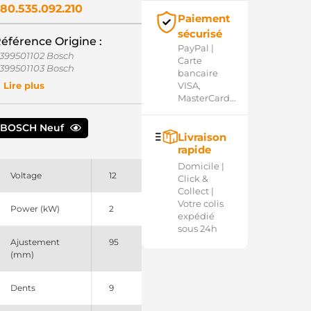
80.535.092.210
Paiement
sécurisé
éférence Origine :
PayPal |
399501102 Bosch
Carte
399501103 Bosch
bancaire
399501203 Bosch
VISA,
Lire plus
2990877010 Yanmar
MasterCard...
80535092 PSH
BOSCH Neuf
Livraison
rapide
Domicile |
Voltage
12
Click &
Collect |
Votre colis
Power (kW)
2
expédié
sous 24h
Ajustement
95
(mm)
Dents
9