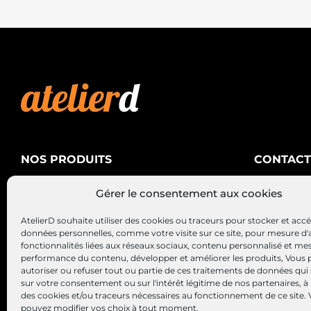
NOS PRODUITS
CONTACT
AtelierD
Climatisation
Gérer le consentement aux cookies
88200 SA
Électricité
03 29 22 3
AtelierD souhaite utiliser des cookies ou traceurs pour stocker et acc
Alternateurs – Démarreurs
contact@at
données personnelles, comme votre visite sur ce site, pour mesure d'
fonctionnalités liées aux réseaux sociaux, contenu personnalisé et me
performance du contenu, développer et améliorer les produits, Vous
autoriser ou refuser tout ou partie de ces traitements de données qui
sur votre consentement ou sur l'intérêt légitime de nos partenaires, à 
des cookies et/ou traceurs nécessaires au fonctionnement de ce site.
pouvez modifier vos choix à tout moment.