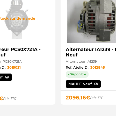
tock sur demande
eur PCS0X721A -
Alternateur IA1239 
uf
Neuf
r PCS0X721A
Alternateur IA1239
erD :
3015021
Ref. AtelierD :
3012845
Disponible
uf
MAHLE Neuf
2096,16
€
€
Prix TTC
Prix TTC