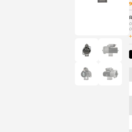
9
R
0
0
0
1
9