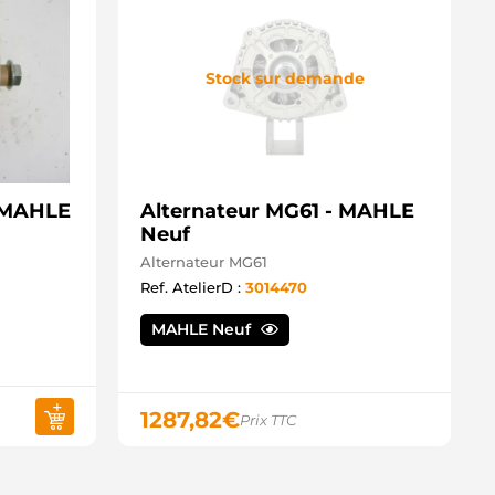
Stock sur demande
- MAHLE
Alternateur MG61 - MAHLE
Neuf
Alternateur MG61
Ref. AtelierD :
3014470
MAHLE Neuf
1287,82
€
Prix TTC