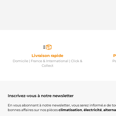
Livraison rapide
P
Domicile | France & International | Click &
Pa
Collect
Inscrivez-vous à notre newsletter
En vous abonnant à notre newsletter, vous serez informé.e de to
bonnes affaires sur nos pièces
climatisation
,
électricité
,
altern