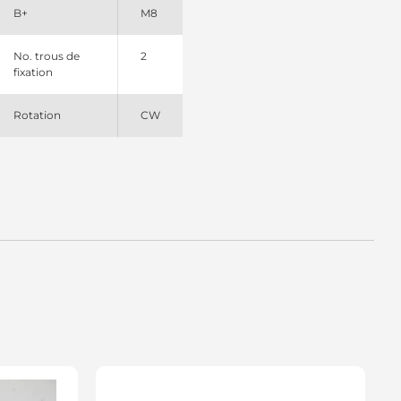
B+
M8
No. trous de
2
fixation
Rotation
CW