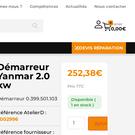
mes-nous ?
Compétences
Actualités
Nous contacter
0
0,00
€
DEVIS RÉPARATION
Démarreur
252,38
€
Yanmar 2.0
kw
Prix TTC
émarreur 0.399.501.103
Disponible (
1 en stock )
éférence AtelierD :
002996
Ajouter au panie
éférence fournisseur :