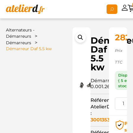
Alternateurs -
282,
>
Démarreurs
Démarre
>
Démarreurs
Daf
Démarreur Daf 5.5 kw
Prix
5.5
TTC
kw
Dispon
Démarreur
( 5 en
stock )
0.001.261.014+
Référence
AtelierD
:
3001353
Pai
séc
Référence