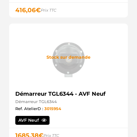
416,06
€
Prix TTC
Stock sur demande
Démarreur TGL6344 - AVF Neuf
Démarreur TGL6344
Ref. AtelierD :
3015954
AVF Neuf
1685,38
€
Prix TTC