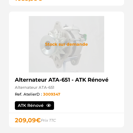
Stock sur demande
Alternateur ATA-651 - ATK Rénové
Alternateur ATA-651
Ref. AtelierD :
3009347
ATK Rénové
209,09
€
Prix TTC