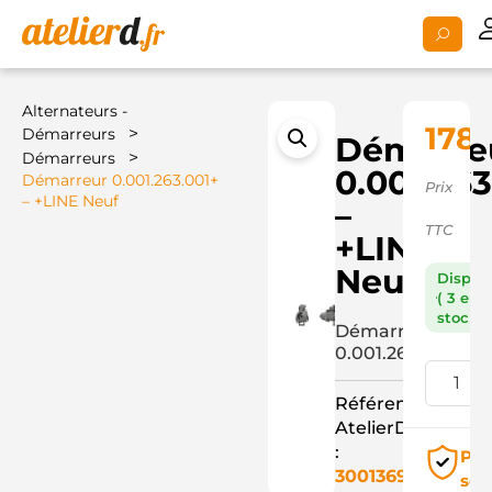
Alternateurs -
178,
>
Démarreurs
Démarre
>
Démarreurs
0.001.263
Démarreur 0.001.263.001+
Prix
– +LINE Neuf
–
TTC
+LINE
Neuf
Dispon
( 3 en
stock )
Démarreur
0.001.263.001+
Référence
AtelierD
:
Pai
3001369
séc