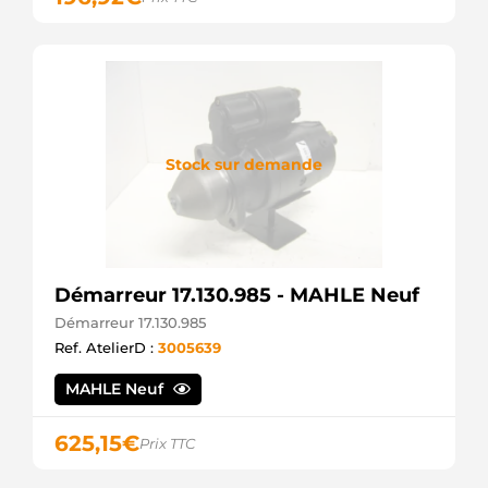
8EA738258081
Hella
901503103
PSH
921190
EDR
A21190
ATL
Stock sur demande
AELD021
DAF
AELF405
DAF
AZF4403
Mahle
CS1382
Démarreur 17.130.985 - MAHLE Neuf
HC
Démarreur 17.130.985
DRT1190
Ref. AtelierD :
3005639
Remy
F042002087
MAHLE Neuf
Bosch
F042S02087
Bosch
625,15
€
Prix TTC
HCS1382
HC
IS9460