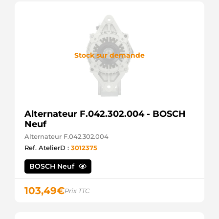
Mahle
LRS02176
Lucas
LRS2176
Lucas
M93R3105SE
Stock sur demande
Prestolite
MS766
Mahle
SP4820
Spidan
STR1348sa
Alternateur F.042.302.004 - BOSCH
Electrolog
STR2314
Neuf
Unipoint
Alternateur F.042.302.004
Ref. AtelierD :
3012375
BOSCH Neuf
103,49
€
Prix TTC