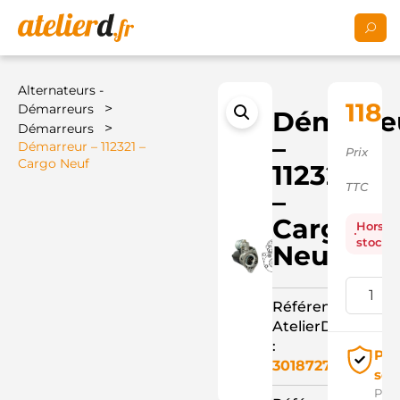
Alternateurs -
118,
>
Démarreurs
Démarre
>
Démarreurs
–
Démarreur – 112321 –
Prix
Cargo Neuf
112321
TTC
–
Cargo
Hors
stock
Neuf
Référence
AtelierD
:
Pai
3018727
séc
Pay