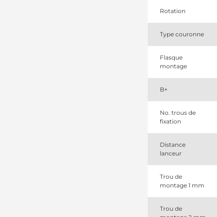
0001107073
Bosch
Rotation
0001107074
Bosch
Type couronne
0001112005
Bosch
0001112006
Flasque
Bosch
montage
0001112013
Bosch
0001112014
B+
Bosch
026911023C
No. trous de
Volkswagen
fixation
026911023CX
Volkswagen
026911023G
Distance
Volkswagen
lanceur
026911023GX
Volkswagen
053911023
Trou de
Volkswagen
montage 1 mm
053911023A
Volkswagen
Trou de
053911023AX