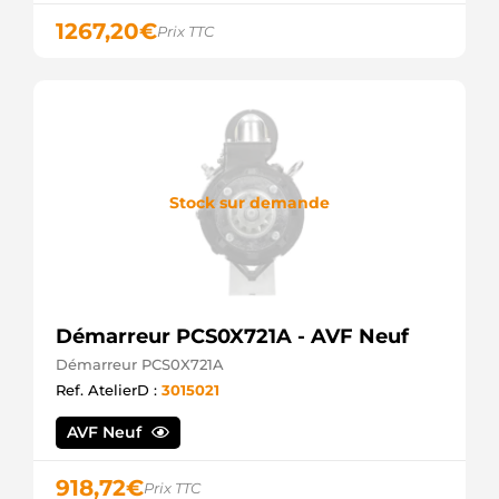
1267,20
€
Prix TTC
Stock sur demande
Démarreur PCS0X721A - AVF Neuf
Démarreur PCS0X721A
Ref. AtelierD :
3015021
AVF Neuf
918,72
€
Prix TTC