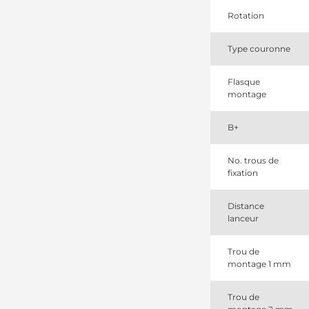
Magneti
Marelli
Rotation
6686135
Ford
Type couronne
6775704
Ford
93BB11000BA
Flasque
Ford
montage
93BB11000BB
Ford
93BB11000BAA
B+
Ford
93BB11000JA
No. trous de
Ford
fixation
93BB11000JB
Ford
93BB11000JC
Distance
Ford
lanceur
93BBJC
Ford
CS1058
Trou de
HC-
montage 1 mm
PARTS
F3RZ11002B
Trou de
Ford