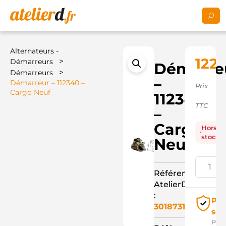
Alternateurs -
122,
>
Démarreurs
Démarre
>
Démarreurs
–
Démarreur – 112340 –
Prix
Cargo Neuf
112340
TTC
–
Cargo
Hors
stock
Neuf
Référence
AtelierD
:
Pai
3018731
séc
Pay