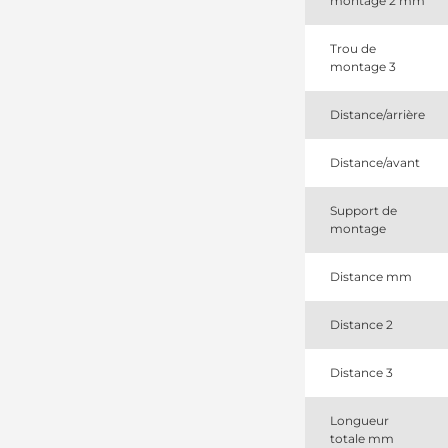
montage 2 mm
R93BB11000BB
Ford
R93BB11000JB
Trou de
Ford
montage 3
R93BB11000JC
Ford
SA814
Distance/arrière
Ford
VS358
Distance/avant
Valeo
YF09-18-
400
Support de
Mazda
montage
Distance mm
Distance 2
Distance 3
Longueur
totale mm