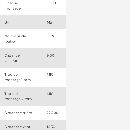
Flasque
77.00
E202970 Mitsubishi
montage
E204424 Mitsubishi
E204424A Mitsubishi
E204425 Mitsubishi
B+
M8
E204425B Mitsubishi
No. trous de
2 (2)
fixation
Distance
9.00
lanceur
Trou de
M10
montage 1 mm
Trou de
M10
montage 2 mm
Distance/arrière
226.00
Distance/avant
16.50