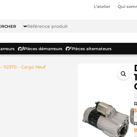
L’atelier
Qui-som
rreurs
Pièces démarreurs
Pièces alternateurs
 112370 – Cargo Neuf
R
3
R
1