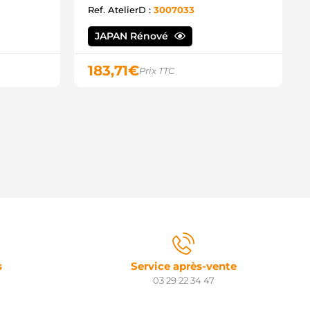
Ref. AtelierD :
3007033
JAPAN Rénové
183,71
€
Prix TTC
s
Service après-vente
03 29 22 34 47