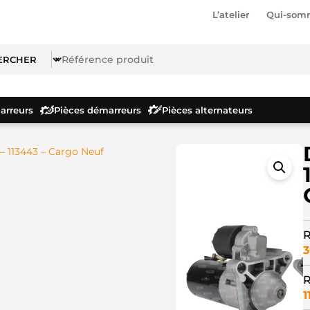
L’atelier
Qui-som
rreurs
Pièces démarreurs
Pièces alternateurs
– 113443 – Cargo Neuf
R
3
R
1