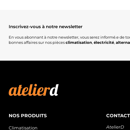
Inscrivez-vous à notre newsletter
En vous abonnant à notre newsletter, vous serez informé.e de to
bonnes affaires sur nos pièces
climatisation
,
électricité
,
altern
NOS PRODUITS
CONTACT
AtelierD
Climatisation