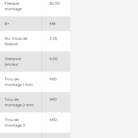
Flasque
62.00
9613022580 Fiat
montage
9629473280 Fiat
B+
M8
No. trous de
3 (3)
fixation
Distance
5.00
lanceur
Trou de
M10
montage 1 mm
Trou de
M10
montage 2 mm
Trou de
M10
montage 3