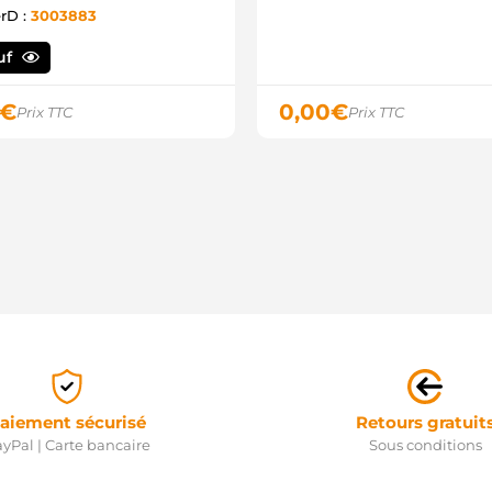
erD :
3003883
uf
€
0,00
€
Prix TTC
Prix TTC
aiement sécurisé
Retours gratuit
yPal | Carte bancaire
Sous conditions