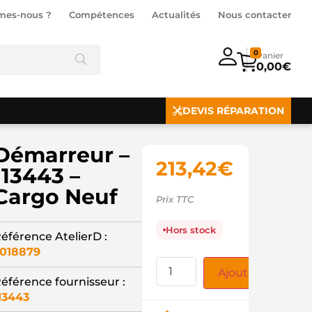
mes-nous ?
Compétences
Actualités
Nous contacter
0
0,00
€
DEVIS RÉPARATION
Démarreur –
213,42
€
113443 –
Cargo Neuf
Prix TTC
Hors stock
éférence AtelierD :
018879
Ajouter au panie
éférence fournisseur :
13443