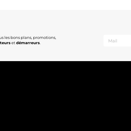
us les bons plans, promotions,
ateurs
et
démarreurs
.