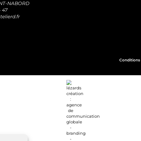
INT-NABORD
4 47
elierd.fr
Conditions 