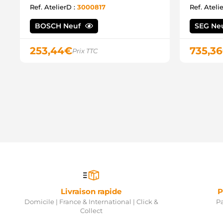
Ref. AtelierD :
3000817
Ref. Ateli
BOSCH Neuf
SEG Ne
253,44
€
735,36
Prix TTC
Livraison rapide
P
Domicile | France & International | Click &
Pa
Collect