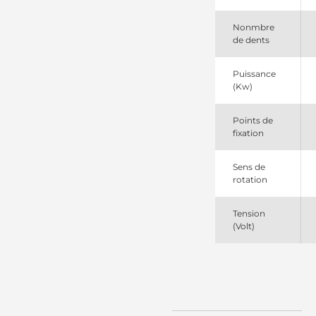
254395
Elstock
Nonmbre
3250
de dents
Zorkos
328074092
DRI
Puissance
4802243
(Kw)
Opel
830919093
Points de
PSH
fixation
910827
EDR
DRS0827
Sens de
Remy
rotation
LRS02803
Lucas
LRS2803
Tension
Lucas
(Volt)
OSM12036
Optimum
RAS31938
Remy
S0001196601
Valeo