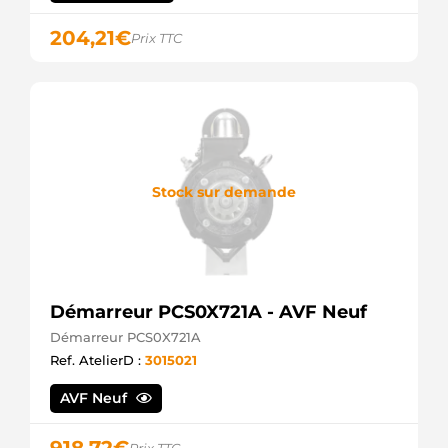
204,21
€
Prix TTC
Stock sur demande
Démarreur PCS0X721A - AVF Neuf
Démarreur PCS0X721A
Ref. AtelierD :
3015021
AVF Neuf