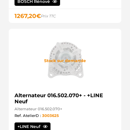
BOSCH Rénové
1267,20
€
Prix TTC
Stock sur demande
Alternateur 016.502.070+ - +LINE
Neuf
Alternateur 016.502.070+
Ref. AtelierD :
3003625
+LINE Neuf