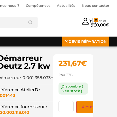
mes-nous ?
Compétences
Actualités
Nous contacter
0
0,00
€
DEVIS RÉPARATION
Démarreur
231,67
€
Deutz 2.7 kw
Prix TTC
émarreur 0.001.358.033+
Disponible (
éférence AtelierD :
5 en stock )
001443
éférence fournisseur :
Ajouter au panie
20.003.113.010