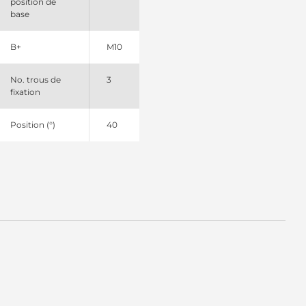
position de
base
B+
M10
No. trous de
3
fixation
Position (°)
40