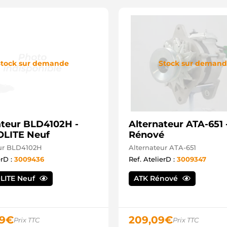
tock sur demande
Stock sur deman
ateur BLD4102H -
Alternateur ATA-651 
LITE Neuf
Rénové
eur BLD4102H
Alternateur ATA-651
erD :
3009436
Ref. AtelierD :
3009347
LITE Neuf
ATK Rénové
9
€
209,09
€
Prix TTC
Prix TTC