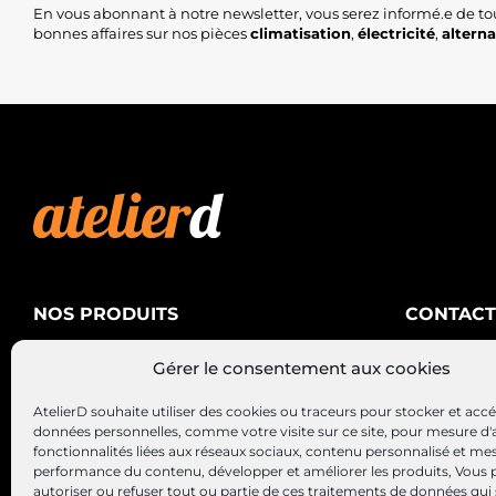
En vous abonnant à notre newsletter, vous serez informé.e de to
bonnes affaires sur nos pièces
climatisation
,
électricité
,
altern
NOS PRODUITS
CONTACT
AtelierD
Climatisation
Gérer le consentement aux cookies
88200 SA
Électricité
03 29 22 3
AtelierD souhaite utiliser des cookies ou traceurs pour stocker et acc
Alternateurs – Démarreurs
contact@at
données personnelles, comme votre visite sur ce site, pour mesure d'
fonctionnalités liées aux réseaux sociaux, contenu personnalisé et me
performance du contenu, développer et améliorer les produits, Vous
autoriser ou refuser tout ou partie de ces traitements de données qui