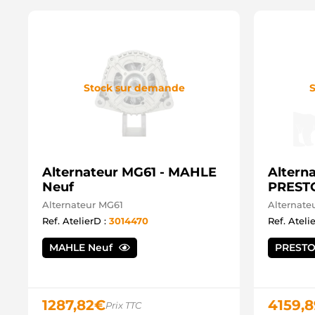
Stock sur demande
S
Alternateur MG61 - MAHLE
Altern
Neuf
PRESTO
Alternateur MG61
Alternat
Ref. AtelierD :
3014470
Ref. Ateli
MAHLE Neuf
PRESTO
1287,82
€
4159,8
Prix TTC