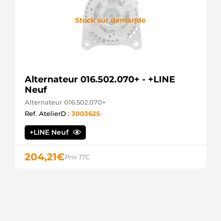
Stock sur demande
Alternateur 016.502.070+ - +LINE
Neuf
Alternateur 016.502.070+
Ref. AtelierD :
3003625
+LINE Neuf
204,21
€
Prix TTC