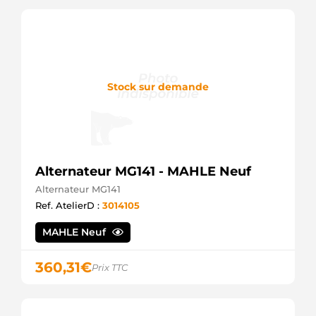
DEM1275
ADI
IS0732
Mahle
LRS01178
Lucas
LRS1178
Stock sur demande
Lucas
MS230
Mahle
Alternateur MG141 - MAHLE Neuf
Alternateur MG141
Ref. AtelierD :
3014105
MAHLE Neuf
360,31
€
Prix TTC