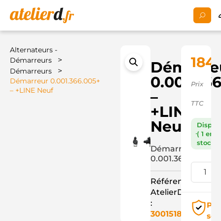
Alternateurs -
184,
>
Démarreurs
Démarre
>
Démarreurs
0.001.36
Démarreur 0.001.366.005+
Prix
– +LINE Neuf
–
TTC
+LINE
Neuf
Dispon
( 1 en
stock )
Démarreur
0.001.366.005+
Référence
AtelierD
:
Pai
3001518
séc