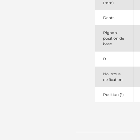
(mm)
11130821
Mahle
120506B
Dents
PIC
16567
Pignon-
Lester
position de
19024270
base
Remy
250210
Elstock
B+
251088
Elstock
251176
No. trous
Elstock
de fixation
26201411
296191100
Position (°)
Same
36139
Sparex
409090001
Steyr
4090901
433115144742
Magneton