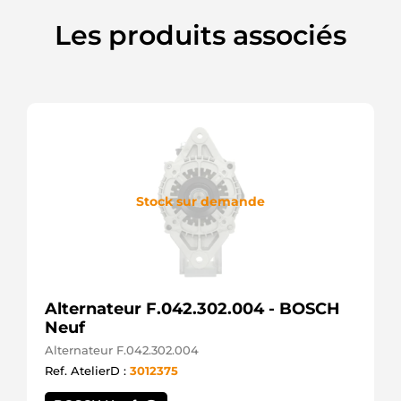
44311514444
Magneton
Les produits associés
443115144540
Magneton
443115144640
Magneton
443115144742
Magneton
600014112
DRI
686011112
DRI
72735937
Stock sur demande
Mahle
7701013039
Renault
800003113
PSH
80350911
Alternateur F.042.302.004 - BOSCH
80357918
Zetor
Neuf
8042
Alternateur F.042.302.004
CEVAM
Ref. AtelierD :
3012375
8431
CEVAM