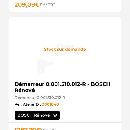
Mahle
209,09
€
Prix TTC
R11B
Elmot
Stock sur demande
Démarreur 0.001.510.012-R - BOSCH
Rénové
Démarreur 0.001.510.012-R
Ref. AtelierD :
3001848
BOSCH Rénové
1267,20
€
Prix TTC