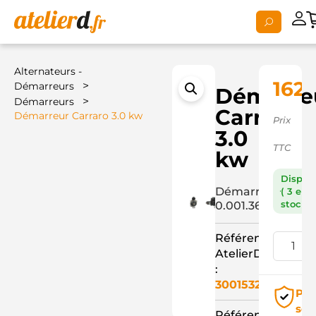
Alternateurs -
162,
>
Démarreurs
Démarre
>
Démarreurs
Carraro
Démarreur Carraro 3.0 kw
Prix
3.0
TTC
kw
Dispon
Démarreur
( 3 en
stock )
0.001.367.009+
Référence
AtelierD
:
3001532
Pai
séc
Référence