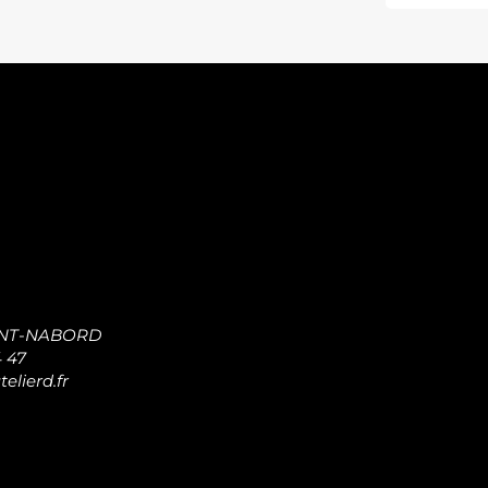
INT-NABORD
4 47
elierd.fr