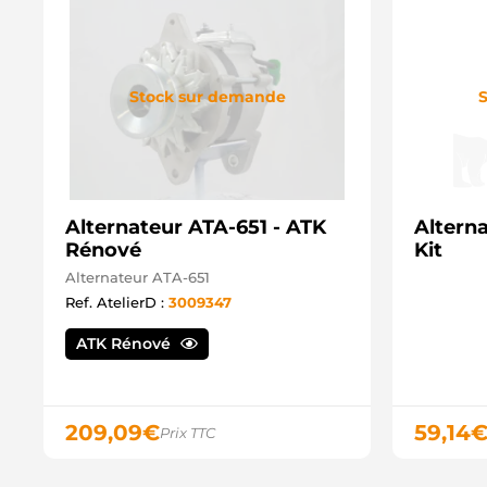
Stock sur demande
S
Alternateur ATA-651 - ATK
Alterna
Rénové
Kit
Alternateur ATA-651
Ref. AtelierD :
3009347
ATK Rénové
209,09
€
59,14
Prix TTC