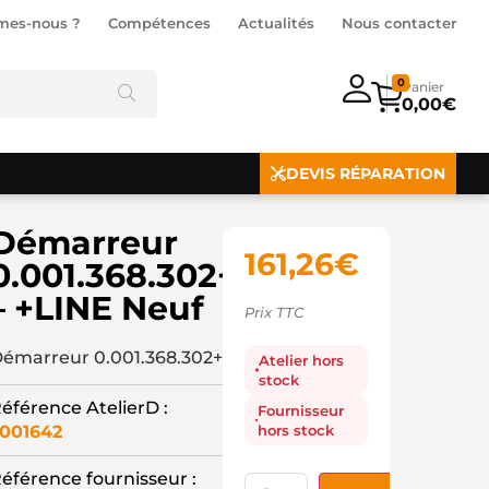
mes-nous ?
Compétences
Actualités
Nous contacter
0
0,00
€
DEVIS RÉPARATION
Démarreur
161,26
€
0.001.368.302+
– +LINE Neuf
Prix TTC
émarreur 0.001.368.302+
Atelier hors
stock
éférence AtelierD :
Fournisseur
hors stock
001642
éférence fournisseur :