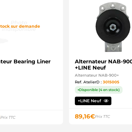
tock sur demande
teur Bearing Liner
Alternateur NAB-900
+LINE Neuf
Alternateur NAB-900+
Ref. AtelierD :
3015005
Disponible (4 en stock)
+LINE Neuf
89,16
€
€
Prix TTC
Prix TTC