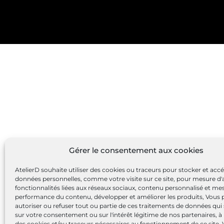
Gérer le consentement aux cookies
AtelierD souhaite utiliser des cookies ou traceurs pour stocker et acc
données personnelles, comme votre visite sur ce site, pour mesure d'
fonctionnalités liées aux réseaux sociaux, contenu personnalisé et me
performance du contenu, développer et améliorer les produits, Vous
autoriser ou refuser tout ou partie de ces traitements de données qui
sur votre consentement ou sur l'intérêt légitime de nos partenaires, à 
des cookies et/ou traceurs nécessaires au fonctionnement de ce site.