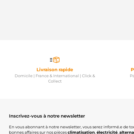
Livraison rapide
P
Domicile | France & International | Click &
Pa
Collect
Inscrivez-vous à notre newsletter
En vous abonnant à notre newsletter, vous serez informé.e de to
bonnes affaires sur nos pièces
climatisation
,
électricité
,
altern