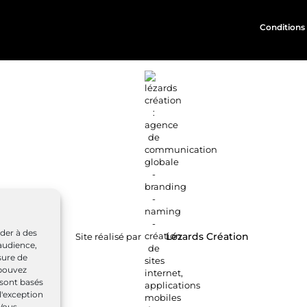
Conditions 
éder à des
Site réalisé par
Lézards
Création
audience,
sure de
 pouvez
 sont basés
l'exception
 Vous