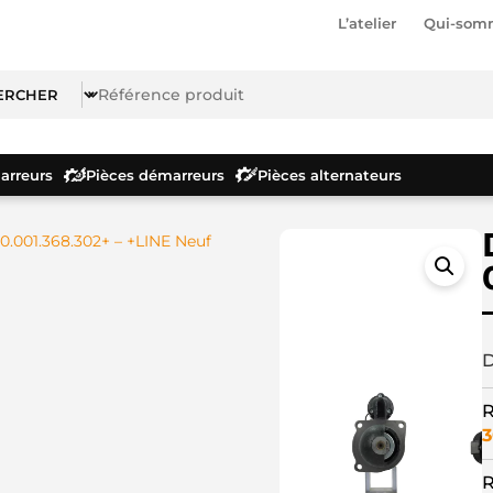
L’atelier
Qui-som
rreurs
Pièces démarreurs
Pièces alternateurs
.001.368.302+ – +LINE Neuf
D
R
3
R