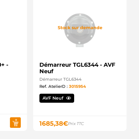
Stock sur demande
+ -
Démarreur TGL6344 - AVF
Neuf
Démarreur TGL6344
Ref. AtelierD :
3015954
AVF Neuf
1685,38
€
Prix TTC