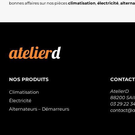
bonnes affaires sur nos pièces
climatisation
,
électricité
,
altern
NOS PRODUITS
CONTACT
AtelierD
Climatisation
88200 SA
Électricité
03 29 22 3
Alternateurs – Démarreurs
contact@at