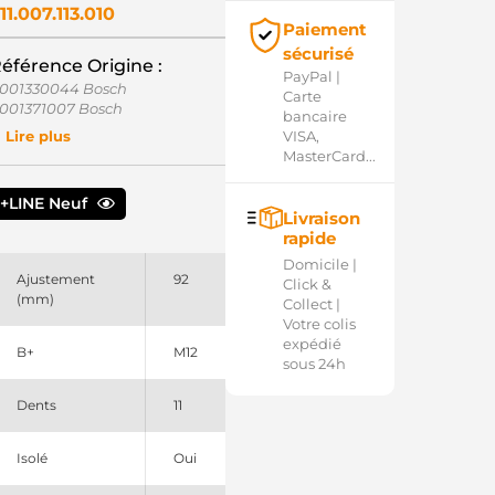
11.007.113.010
Paiement
sécurisé
éférence Origine :
PayPal |
001330044 Bosch
Carte
001371007 Bosch
bancaire
001371007SEL +line
VISA,
Lire plus
1018780 EuroTec
MasterCard...
358639 Scania
10705 EDR
+LINE Neuf
11007113 PSH
Livraison
RS0705 Remy
rapide
Domicile |
Ajustement
92
Click &
(mm)
Collect |
Votre colis
expédié
B+
M12
sous 24h
Dents
11
Isolé
Oui