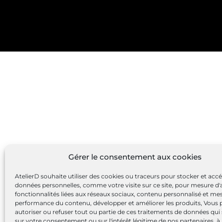
Gérer le consentement aux cookies
AtelierD souhaite utiliser des cookies ou traceurs pour stocker et acc
données personnelles, comme votre visite sur ce site, pour mesure d'
fonctionnalités liées aux réseaux sociaux, contenu personnalisé et me
performance du contenu, développer et améliorer les produits, Vous
autoriser ou refuser tout ou partie de ces traitements de données qui
sur votre consentement ou sur l'intérêt légitime de nos partenaires, à 