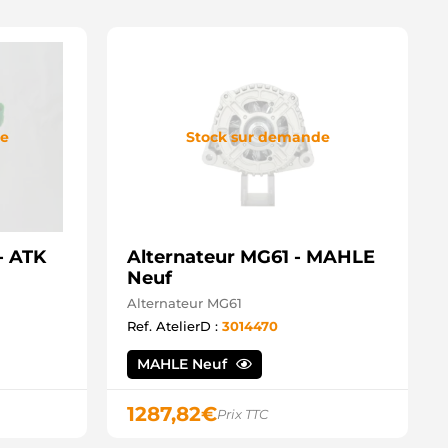
de
Stock sur demande
- ATK
Alternateur MG61 - MAHLE
Neuf
Alternateur MG61
Ref. AtelierD :
3014470
MAHLE Neuf
1287,82
€
Prix TTC