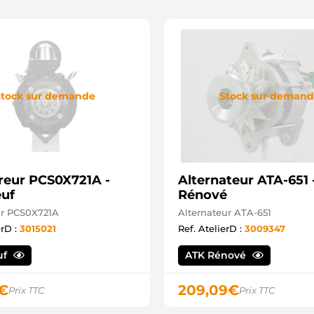
tock sur demande
Stock sur deman
eur PCS0X721A -
Alternateur ATA-651 
uf
Rénové
r PCS0X721A
Alternateur ATA-651
erD :
3015021
Ref. AtelierD :
3009347
uf
ATK Rénové
€
209,09
€
Prix TTC
Prix TTC