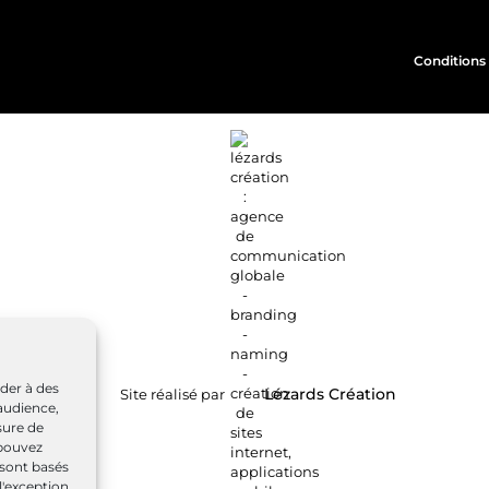
Conditions 
éder à des
Site réalisé par
Lézards
Création
audience,
sure de
 pouvez
 sont basés
l'exception