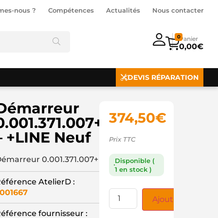
mes-nous ?
Compétences
Actualités
Nous contacter
0
0,00
€
DEVIS RÉPARATION
Démarreur
374,50
€
0.001.371.007+
– +LINE Neuf
Prix TTC
émarreur 0.001.371.007+
Disponible (
1 en stock )
éférence AtelierD :
001667
Ajouter au panie
éférence fournisseur :