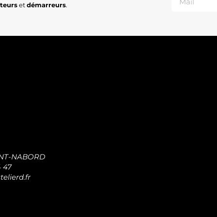
ateurs
et
démarreurs
.
INT-NABORD
4 47
elierd.fr