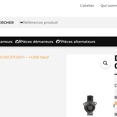
L’atelier
Qui-som
rreurs
Pièces démarreurs
Pièces alternateurs
.001.371.007+ – +LINE Neuf
D
R
3
R