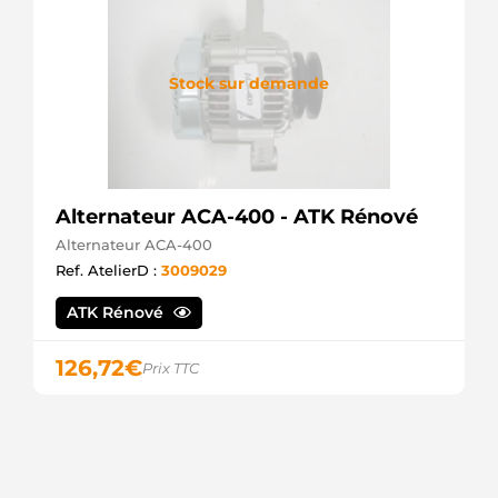
Stock sur demande
Alternateur ACA-400 - ATK Rénové
Alternateur ACA-400
Ref. AtelierD :
3009029
ATK Rénové
126,72
€
Prix TTC