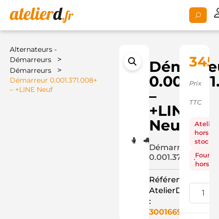
Alternateurs -
345
>
Démarreurs
Démarre
>
Démarreurs
0.001.37
Démarreur 0.001.371.008+
Prix
– +LINE Neuf
–
TTC
+LINE
Neuf
Atelier
hors
stock
Démarreur
Fourni
0.001.371.008+
hors st
Référence
AtelierD
:
3001669