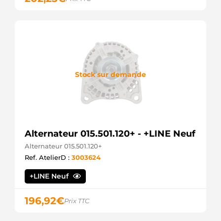
IS9145
Mahle
LNG3512F
Chevrolet
LRS01929
Lucas
MS464
Mahle
Stock sur demande
SB02011
SM2978
Honda
STR1346sa
Electrolog
STR7985sa
Electrolog
Alternateur 015.501.120+ - +LINE Neuf
Alternateur 015.501.120+
Ref. AtelierD :
3003624
+LINE Neuf
196,92
€
Prix TTC