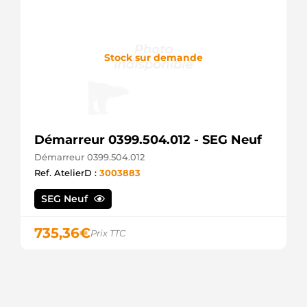
LRS02141
Lucas
LRS945
Lucas
Stock sur demande
MS457
Mahle
MSR696
Magneti
Marelli
R2323
Elmot
Démarreur 0399.504.012 - SEG Neuf
R2324
Elmot
Démarreur 0399.504.012
STR23806
Ref. AtelierD :
3003883
Unipoint
STR416043
SEG Neuf
Stabeco
ZB2998009
735,36
€
CAV
Prix TTC