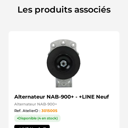
293019
Les produits associés
30139
Lester
33405
EAI
33582 EAI
450180
Elstock
451430
Elstock
455526
Valeo
455546
Valeo
51262017062
MAN
51262019062
MAN
6230000
Alternateur NAB-900+ - +LINE Neuf
Elmot
Alternateur NAB-900+
6240000
Elmot
Ref. AtelierD :
3015005
72736155
Disponible (4 en stock)
Mahle
7701012243