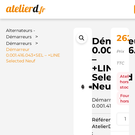
Alternateurs -
262
>
Démarreurs
Démarre
>
Démarreurs
0.001.41
Démarreur
Prix
0.001.416.043+SEL – +LINE
–
Selected Neuf
TTC
+LINE
Selected
Atelier
hors
Neuf
stock
Fourni
Démarreur
hors st
0.001.416.043+SE
Référence
AtelierD
: