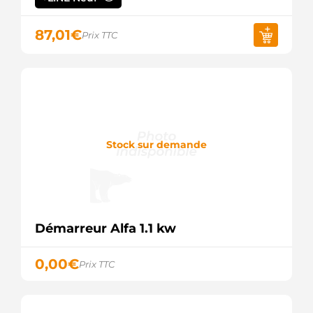
Mahle
AZK5420
87,01
€
Mahle
Prix TTC
CS546
HC
DEM8111
ADI
DRS4870
Remy
F042002109
Bosch
Stock sur demande
F042S02109
Bosch
IM322
Remy
IM327
AVF
IM332
Démarreur Alfa 1.1 kw
AVF
IM543
AVF
0,00
€
Prix TTC
IS9026
Mahle
LRS00945
Lucas