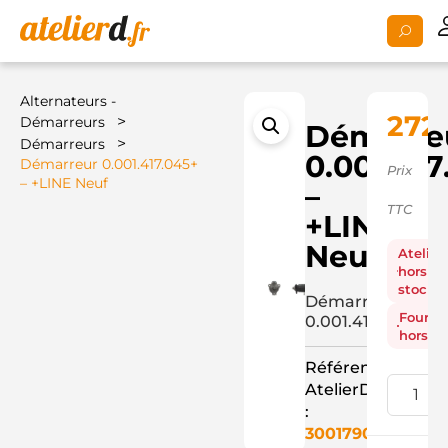
Alternateurs -
272,
>
Démarreurs
Démarre
>
Démarreurs
0.001.41
Démarreur 0.001.417.045+
Prix
– +LINE Neuf
–
TTC
+LINE
Neuf
Atelier
hors
stock
Démarreur
Fourni
0.001.417.045+
hors st
Référence
AtelierD
:
3001790