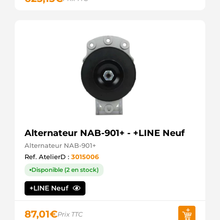
9000084011
Bosch
911202113
PSH
91157048
Wilson
943252231
Magneti
Marelli
A76900
ATL
AZL3615
Mahle
CS121 HC
DEM808
Alternateur NAB-901+ - +LINE Neuf
ADI
Alternateur NAB-901+
DRS2480
Ref. AtelierD :
3015006
Remy
DRS7100
Disponible (2 en stock)
Remy
F042002126
+LINE Neuf
Bosch
F042S02126
Bosch
87,01
€
Prix TTC
HCS121