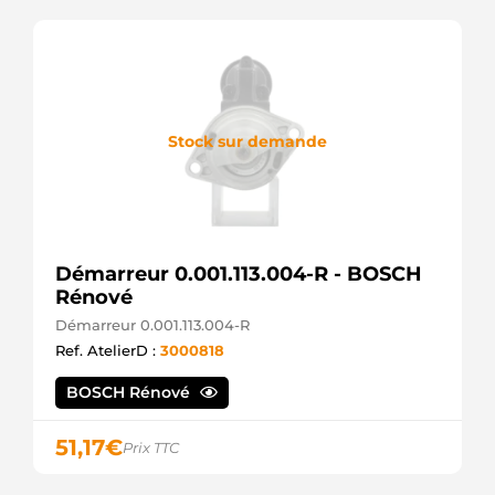
Stock sur demande
Démarreur 0.001.113.004-R - BOSCH
Rénové
Démarreur 0.001.113.004-R
Ref. AtelierD :
3000818
BOSCH Rénové
51,17
€
Prix TTC