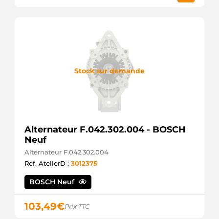
HC
IM312
AVF
IM361
AVF
IM645
AVF
IS0274
Stock sur demande
Mahle
IS0607
Mahle
IS9012
Mahle
LRS02146
Alternateur F.042.302.004 - BOSCH
Lucas
Neuf
MS500
Mahle
Alternateur F.042.302.004
MS560
Ref. AtelierD :
3012375
Mahle
STR23905
BOSCH Neuf
Unipoint
103,49
€
Prix TTC