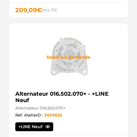
ADI
DRS8090
209,09
€
Prix TTC
Remy
DRS8090N
Remy
HCS1161
HC
IS9096
Mahle
LRS01930
Lucas
Stock sur demande
MS466
Mahle
STR1314sa
Electrolog
STR23906
Unipoint
Alternateur 016.502.070+ - +LINE
Neuf
Alternateur 016.502.070+
Ref. AtelierD :
3003625
+LINE Neuf