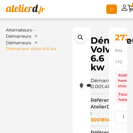
Alternateurs -
272,
>
Démarreurs
Démarre
>
Démarreurs
Volvo
Démarreur Volvo 6.6 kw
Prix
6.6
TTC
kw
Atelier
Démarreur
hors
stock
0.001.417.075+
Fourni
hors st
Référence
AtelierD
:
3001814
Référence