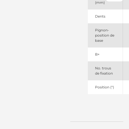
(mm)
11139107
Mahle
1547049
Dents
Volvo
19024180
Pignon-
Remy
position de
1986S00064
base
Bosch
20451445
Volvo
B+
20536466
3095060
Volvo
No. trous
3964839
de fixation
Volvo
452455
Position (°)
Elstock
458201
Valeo
4599SP
Spidan
638041124
DRI
72483654