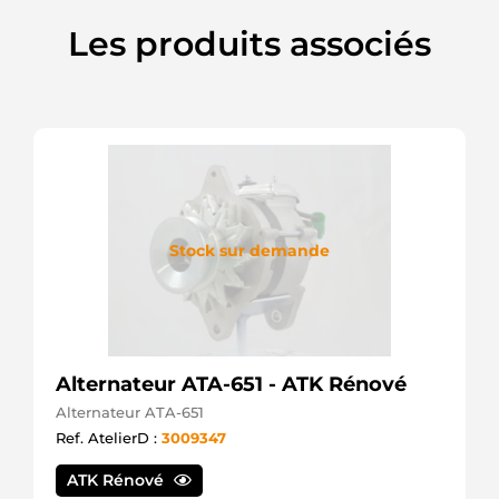
Mahle
811207123
Les produits associés
PSH
8113165
Volvo
8113918
Volvo
85000087
Volvo
85000186
Volvo
860511GB
Prestolite
Stock sur demande
8818090F
Friesen
918090
A18090
ATL
A90520
Alternateur ATA-651 - ATK Rénové
ATL
AZK5456
Alternateur ATA-651
Mahle
Ref. AtelierD :
3009347
CS1161
HC
ATK Rénové
DEM8085