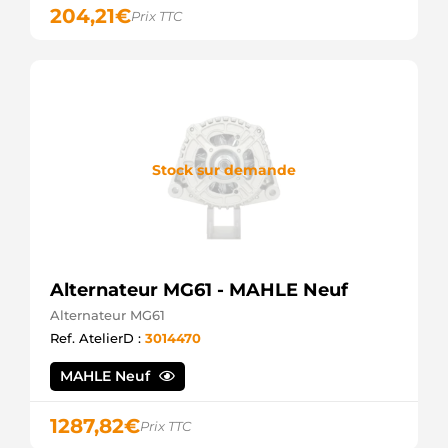
204,21
€
Prix TTC
Stock sur demande
Alternateur MG61 - MAHLE Neuf
Alternateur MG61
Ref. AtelierD :
3014470
MAHLE Neuf
1287,82
€
Prix TTC