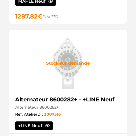
MAHLE Neuf
1287,82
€
Prix TTC
Stock sur demande
Alternateur 8600282+ - +LINE Neuf
Alternateur 8600282+
Ref. AtelierD :
3007516
+LINE Neuf