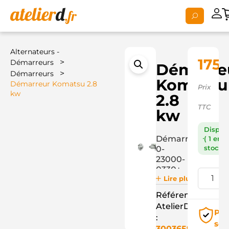
Alternateurs -
175,
>
Démarreurs
Démarre
>
Démarreurs
Komatsu
Démarreur Komatsu 2.8
Prix
kw
2.8
TTC
kw
Dispon
Démarreur
( 1 en
stock )
0-
23000-
0330+
Lire plus
Référence
AtelierD
Pai
:
séc
3003659