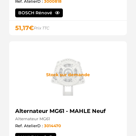
Ref. AtelierD :
3000818
BOSCH Rénové
51,17
€
Prix TTC
Stock sur demande
Alternateur MG61 - MAHLE Neuf
Alternateur MG61
Ref. AtelierD :
3014470