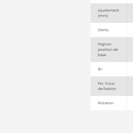
Nikko
0230000525
Ajustement
Nikko
(mm)
111212
Cargo
18101
Dents
Lester
185216
Pignon-
PIC
position de
6008134410
base
Komatsu
6008134411
Komatsu
B+
6008314411
Komatsu
941545092
No. trous
PSH
de fixation
Rotation