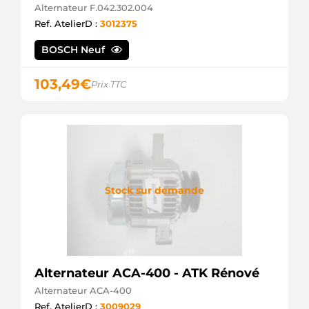
Alternateur F.042.302.004
Ref. AtelierD :
3012375
BOSCH Neuf
103,49
€
Prix TTC
Stock sur demande
Alternateur ACA-400 - ATK Rénové
Alternateur ACA-400
Ref. AtelierD :
3009029