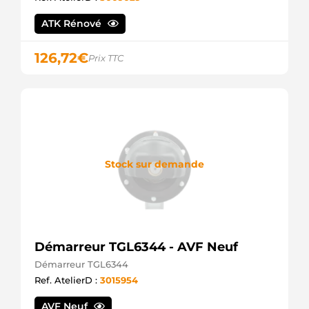
ATK Rénové
126,72
€
Prix TTC
Stock sur demande
Démarreur TGL6344 - AVF Neuf
Démarreur TGL6344
Ref. AtelierD :
3015954
AVF Neuf