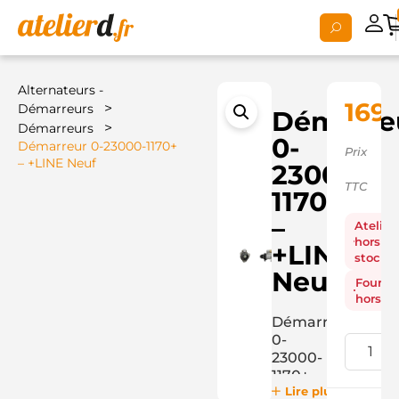
Alternateurs -
169,
>
Démarreurs
Démarre
>
Démarreurs
0-
Démarreur 0-23000-1170+
Prix
– +LINE Neuf
23000-
TTC
1170+
–
Atelier
hors
+LINE
stock
Neuf
Fourni
hors st
Démarreur
0-
23000-
1170+
Lire plus