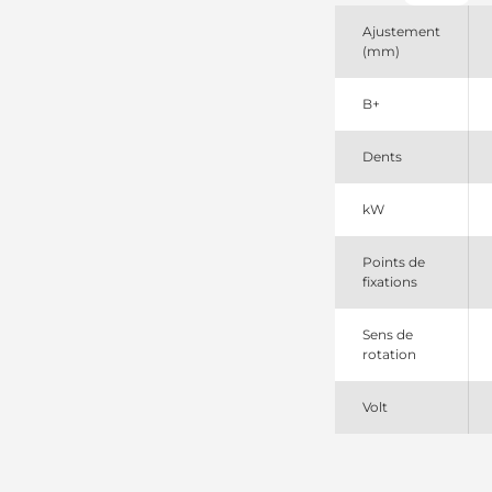
0230001240
Nikko
Ajustement
0230001330
(mm)
Nikko
0230001340
B+
Nikko
185234A
PIC
Dents
231266
Cargo
6008133230
kW
Komatsu
6008133231
Points de
Komatsu
fixations
910254
EDR
941515123
Sens de
PSH
rotation
DRS0254
Remy
LRS01875
Volt
Lucas
STR8834sa
Electrolog