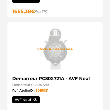
1685,38
€
Prix TTC
Stock sur demande
Démarreur PCS0X721A - AVF Neuf
Démarreur PCS0X721A
Ref. AtelierD :
3015021
AVF Neuf