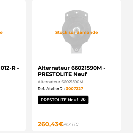
de
Stock sur demande
012-R -
Alternateur 66021590M -
PRESTOLITE Neuf
Alternateur 66021590M
Ref. AtelierD :
3007227
PRESTOLITE Neuf
260,43
€
Prix TTC