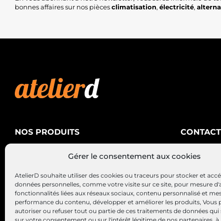
bonnes affaires sur nos pièces
climatisation
,
électricité
,
altern
NOS PRODUITS
CONTACT
AtelierD
Climatisation
Gérer le consentement aux cookies
88200 SA
Électricité
03 29 22 3
AtelierD souhaite utiliser des cookies ou traceurs pour stocker et acc
Alternateurs – Démarreurs
contact@at
données personnelles, comme votre visite sur ce site, pour mesure d'
fonctionnalités liées aux réseaux sociaux, contenu personnalisé et me
performance du contenu, développer et améliorer les produits, Vous
autoriser ou refuser tout ou partie de ces traitements de données qui
sur votre consentement ou sur l'intérêt légitime de nos partenaires, à 