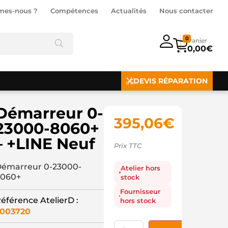
mes-nous ?
Compétences
Actualités
Nous contacter
0
0,00
€
DEVIS RÉPARATION
Démarreur 0-
395,06
€
23000-8060+
– +LINE Neuf
Prix TTC
émarreur 0-23000-
Atelier hors
060+
stock
Fournisseur
éférence AtelierD :
hors stock
003720