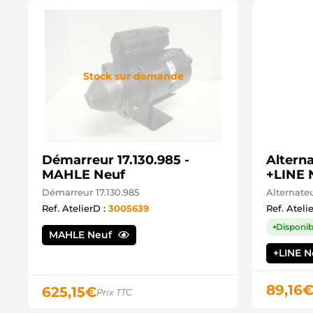
Stock sur demande
Démarreur 17.130.985 -
Altern
MAHLE Neuf
+LINE 
Démarreur 17.130.985
Alternat
Ref. AtelierD :
3005639
Ref. Ateli
Disponib
MAHLE Neuf
+LINE 
89,16
625,15
€
Prix TTC