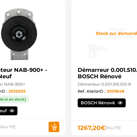
Stock sur deman
ateur NAB-900+ -
Démarreur 0.001.510.
Neuf
BOSCH Rénové
eur NAB-900+
Démarreur 0.001.510.012-R
erD :
3015005
Ref. AtelierD :
3001848
le (4 en stock)
BOSCH Rénové
Neuf
€
1267,20
€
Prix TTC
Prix TTC