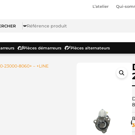
L’atelier
Qui-som
rreurs
Pièces démarreurs
Pièces alternateurs
0-23000-8060+ – +LINE
D
8
R
3