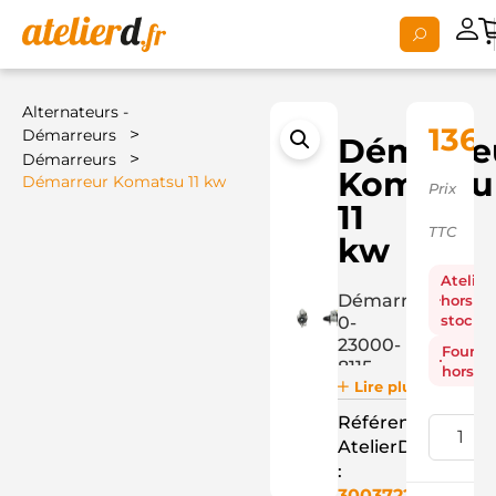
Alternateurs -
1368
>
Démarreurs
Démarre
>
Démarreurs
Komatsu
Démarreur Komatsu 11 kw
Prix
11
TTC
kw
Atelier
Démarreur
hors
stock
0-
23000-
Fourni
8115
hors st
Lire plus
Référence
AtelierD
:
3003722