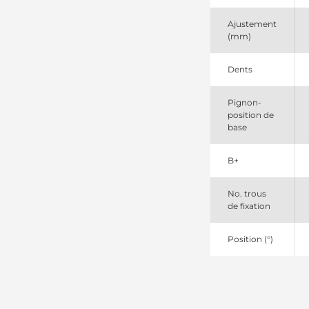
Lester
185303
Ajustement
PIC
(mm)
41050044
JN
6008139510
Dents
Komatsu
6008139511
Pignon-
Komatsu
position de
6008139512
base
Komatsu
941504113
PSH
B+
No. trous
de fixation
Position (°)