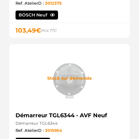
Ref. AtelierD :
3012375
BOSCH Neuf
103,49
€
Prix TTC
Stock sur demande
Démarreur TGL6344 - AVF Neuf
Démarreur TGL6344
Ref. AtelierD :
3015954