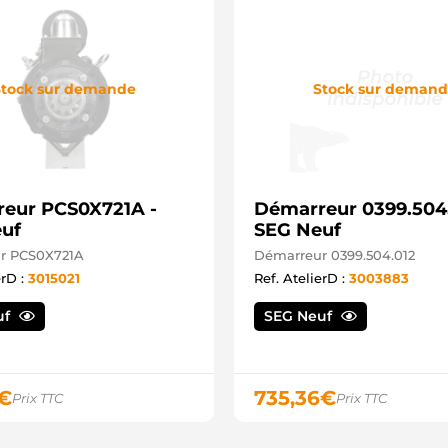
tock sur demande
Stock sur deman
eur PCS0X721A -
Démarreur 0399.504.
uf
SEG Neuf
r PCS0X721A
Démarreur 0399.504.012
erD :
3015021
Ref. AtelierD :
3003883
uf
SEG Neuf
€
735,36
€
Prix TTC
Prix TTC