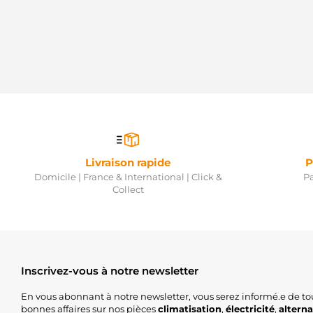
Livraison rapide
P
Domicile | France & International | Click &
Pa
Collect
Inscrivez-vous à notre newsletter
En vous abonnant à notre newsletter, vous serez informé.e de to
bonnes affaires sur nos pièces
climatisation
,
électricité
,
altern