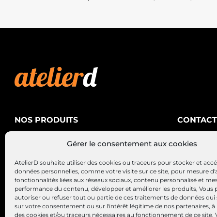
NOS PRODUITS
CONTACT
AtelierD
Climatisation
Gérer le consentement aux cookies
88200 SA
Électricité
03 29 22 3
AtelierD souhaite utiliser des cookies ou traceurs pour stocker et acc
Alternateurs – Démarreurs
contact@at
données personnelles, comme votre visite sur ce site, pour mesure d'
fonctionnalités liées aux réseaux sociaux, contenu personnalisé et me
performance du contenu, développer et améliorer les produits, Vous
autoriser ou refuser tout ou partie de ces traitements de données qui
sur votre consentement ou sur l'intérêt légitime de nos partenaires, à 
des cookies et/ou traceurs nécessaires au fonctionnement de ce site.