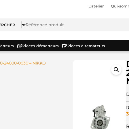
L’atelier
Qui-som
rreurs
Pièces démarreurs
Pièces alternateurs
0-24000-0030 – NIKKO
D
R
3
R