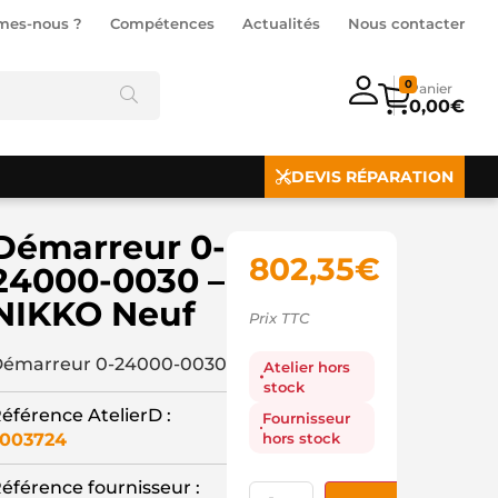
mes-nous ?
Compétences
Actualités
Nous contacter
0
0,00
€
DEVIS RÉPARATION
Démarreur 0-
802,35
€
24000-0030 –
NIKKO Neuf
Prix TTC
émarreur 0-24000-0030
Atelier hors
stock
éférence AtelierD :
Fournisseur
hors stock
003724
éférence fournisseur :