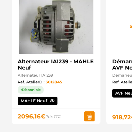
S
Alternateur IA1239 - MAHLE
Démarr
Neuf
AVF Ne
Alternateur IA1239
Démarreu
Ref. AtelierD :
3012845
Ref. Ateli
Disponible
AVF Ne
MAHLE Neuf
2096,16
€
918,72
Prix TTC