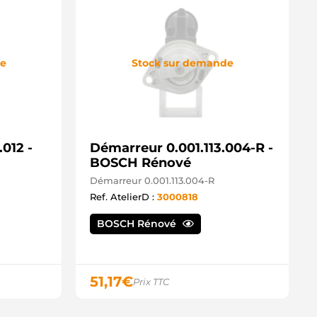
de
Stock sur demande
012 -
Démarreur 0.001.113.004-R -
BOSCH Rénové
Démarreur 0.001.113.004-R
Ref. AtelierD :
3000818
BOSCH Rénové
51,17
€
Prix TTC