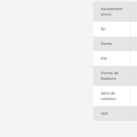
Nikko
0240000044
Ajustement
Nikko
(mm)
0240000060
Nikko
B+
115954
Cargo
185361
Dents
PIC
19942
Lester
kW
6008633110
Komatsu
Points de
6008633210
fixations
Komatsu
6008633211
Komatsu
Sens de
91284052
rotation
Wilson
941526112
PSH
Volt
941526112SEL
+line