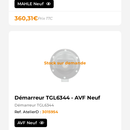
MAHLE Neuf
360,31
€
Prix TTC
Stock sur demande
Démarreur TGL6344 - AVF Neuf
Démarreur TGL6344
Ref. AtelierD :
3015954
AVF Neuf