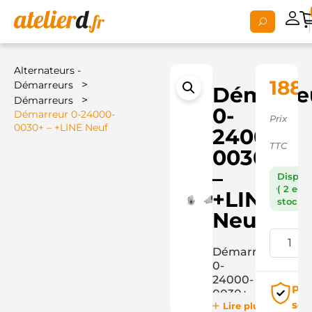
Alternateurs -
188,
>
Démarreurs
Démarre
>
Démarreurs
0-
Démarreur 0-24000-
Prix
0030+ – +LINE Neuf
24000-
TTC
0030+
–
Dispon
( 2 en
+LINE
stock )
Neuf
Démarreur
0-
24000-
Pai
0030+
séc
Lire plus