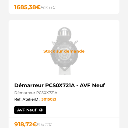
1685,38
€
Prix TTC
Stock sur demande
Démarreur PCS0X721A - AVF Neuf
Démarreur PCS0X721A
Ref. AtelierD :
3015021
AVF Neuf
918,72
€
Prix TTC