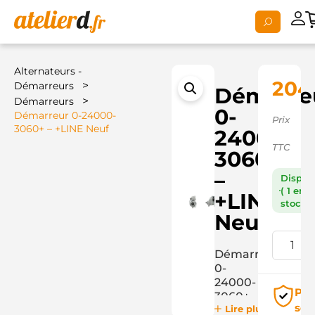
Alternateurs -
204,
>
Démarreurs
Démarre
>
Démarreurs
0-
Démarreur 0-24000-
Prix
3060+ – +LINE Neuf
24000-
TTC
3060+
–
Dispon
( 1 en
+LINE
stock )
Neuf
Démarreur
0-
24000-
Pai
3060+
séc
Lire plus