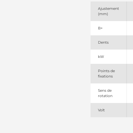
11040802
EuroTec
Ajustement
185374
(mm)
PIC
19945
B+
Lester
3864320
Cummins
Dents
41050028
JN
6008634410
kW
Komatsu
6008634610
Points de
Komatsu
fixations
91284053
Wilson
941553102
Sens de
PSH
rotation
Volt