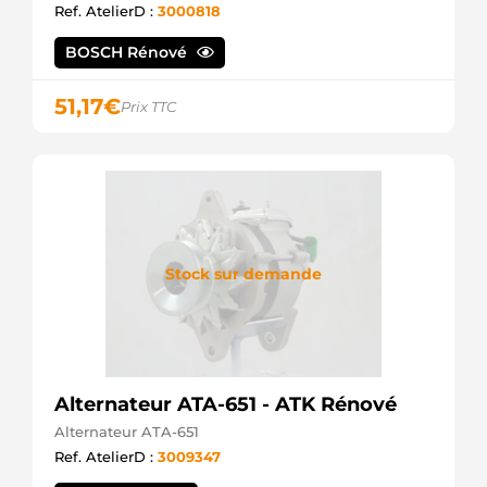
Ref. AtelierD :
3000818
6008139520
Komatsu
6008139530
BOSCH Rénové
Komatsu
6008139540
51,17
€
Prix TTC
Komatsu
6008139610
Komatsu
6008139620
Komatsu
6008139630
Komatsu
6008139640
Komatsu
Stock sur demande
6008139650
Komatsu
91306017
Wilson
941518113
PSH
Alternateur ATA-651 - ATK Rénové
941518113SEL
+line
Alternateur ATA-651
STR9858sa
Ref. AtelierD :
3009347
Electrolog