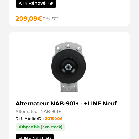
ATK Rénové
209,09
€
Prix TTC
Alternateur NAB-901+ - +LINE Neuf
Alternateur NAB-901+
Ref. AtelierD :
3015006
Disponible (2 en stock)
+LINE Neuf