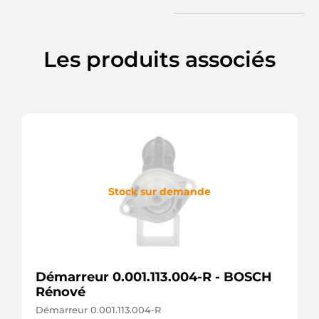
Sawafuji
03517020590
Sawafuji
03517020591
Les produits associés
Sawafuji
03517020591SEL
+line
03517020592
Sawafuji
03517020593
Sawafuji
6008133680
Komatsu
6008133772
Komatsu
Stock sur demande
6008133861
Komatsu
6008133862
Komatsu
6008133963
Komatsu
Démarreur 0.001.113.004-R - BOSCH
6008134863
Komatsu
Rénové
6008138110
Démarreur 0.001.113.004-R
Komatsu