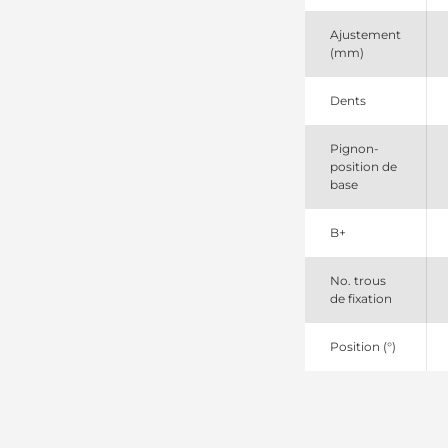
0230008260
Nikko
Ajustement
0230008270
(mm)
Nikko
0230008280
Nikko
Dents
03517020211
Sawafuji
Pignon-
03517020510
position de
Sawafuji
base
03517020511
Sawafuji
03517020512
B+
Sawafuji
03517020520
Sawafuji
No. trous
03517020521
de fixation
Sawafuji
03517020522
Position (°)
Sawafuji
03517020560
Sawafuji
03517020561
Sawafuji
03517020562