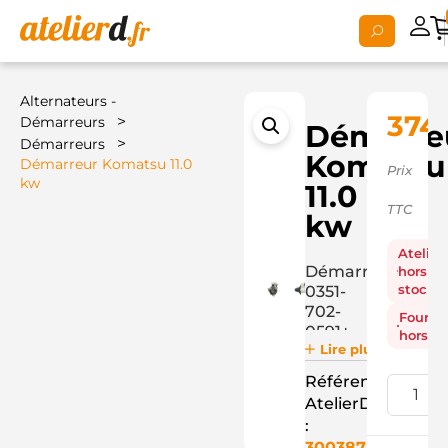
Alternateurs -
374
>
Démarreurs
Démarre
>
Démarreurs
Komatsu
Démarreur Komatsu 11.0
Prix
kw
11.0
TTC
kw
Atelier
Démarreur
hors
stock
0351-
702-
Fourni
0591+
hors st
Lire plus
Référence
AtelierD
:
3003875