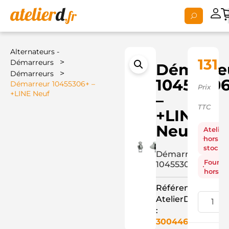
Alternateurs -
131,
>
Démarreurs
Démarre
>
Démarreurs
1045530
Démarreur 10455306+ –
Prix
+LINE Neuf
–
TTC
+LINE
Neuf
Atelier
hors
stock
Démarreur
Fourni
10455306+
hors st
Référence
AtelierD
:
3004468