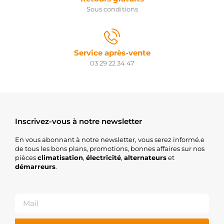
1998436
Sous conditions
Remy
1998437
Remy
1998438
Remy
Service après-vente
1998439
03 29 22 34 47
Remy
1998440
Remy
1998441
Remy
1998443
Delco
Inscrivez-vous à notre newsletter
1998467
Remy
En vous abonnant à notre newsletter, vous serez informé.e
1998491
de tous les bons plans, promotions, bonnes affaires sur nos
Delco
pièces
climatisation
,
électricité
,
alternateurs
et
1998558
démarreurs
.
Remy
1998560
Remy
1998561
Remy
1998562