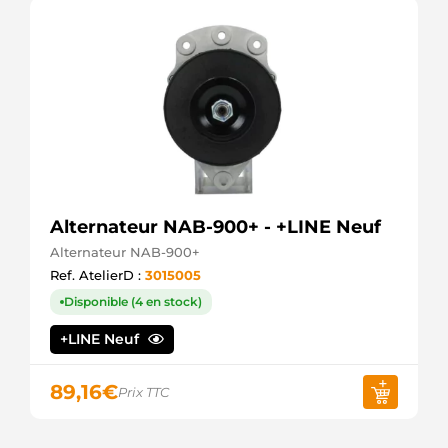
140100
PIC
140300
PIC
1876555
Remy
19136131
Remy
1985740
Remy
1988603
Remy
1988714
Alternateur NAB-900+ - +LINE Neuf
Remy
Alternateur NAB-900+
1998211
Remy
Ref. AtelierD :
3015005
1998215
Disponible (4 en stock)
Remy
1998216
+LINE Neuf
Remy
1998217
Remy
89,16
€
Prix TTC
1998220
Delco
1998221