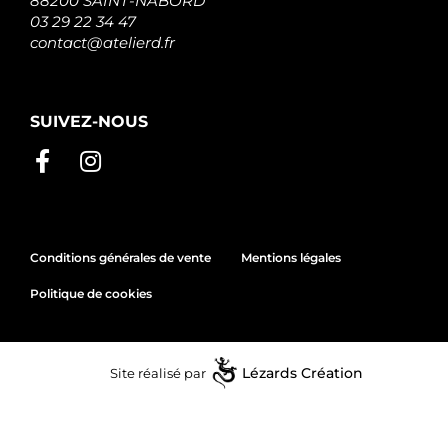
88200 SAINT-NABORD
253112
03 29 22 34 47
Elstock
contact@atelierd.fr
284074
Elstock
3001023
Hyster
3001023R
SUIVEZ-NOUS
Hyster
3012612
Hyster
3012612R
Hyster
3125890
Hyster
Conditions générales de vente
Mentions légales
3136100
Hyster
Politique de cookies
3136101
Hyster
3136140
Hyster
323252
Site réalisé par
Lézards
Création
Delco
323255
Remy
323259