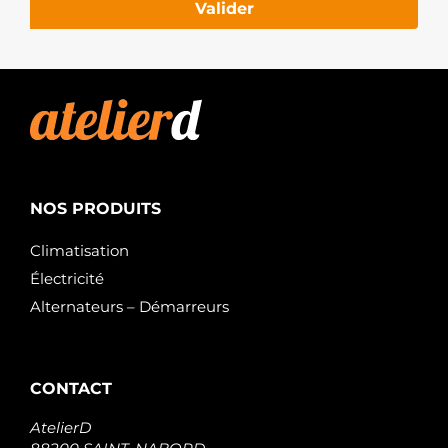
Remy
Valider
1998565
Delco
1998566
Remy
1998568
Remy
1998570
Remy
1998574
Remy
1998579
NOS PRODUITS
Remy
1998583
Climatisation
Remy
1998584
Électricité
Remy
Alternateurs – Démarreurs
1998588
Delco
1998589
Remy
1998590
CONTACT
Remy
251499
AtelierD
Elstock