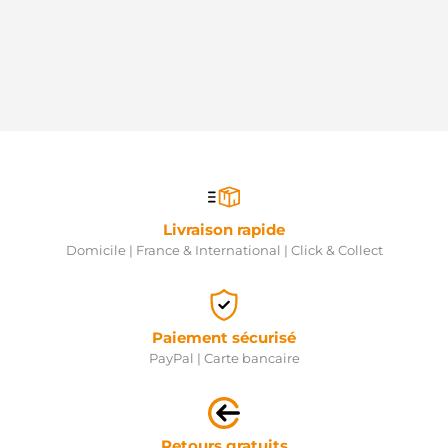
Remy
1998222
Remy
1998223
Remy
1998226
Remy
1998238
Remy
1998241
Remy
1998242
Remy
Livraison rapide
1998243
Domicile | France & International | Click & Collect
Remy
1998244
Remy
1998246
Remy
Paiement sécurisé
1998247
PayPal | Carte bancaire
Remy
1998397
Delco
1998435
Remy
Retours gratuits