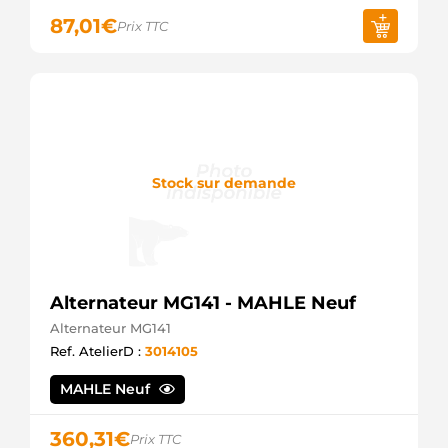
Remy
87,01
€
Prix TTC
1108746
Remy
1108747
Remy
1108748
Remy
1108776
Remy
1108778
Stock sur demande
Remy
1108779
Remy
1108780
Remy
1108781
Alternateur MG141 - MAHLE Neuf
Remy
1108782
Alternateur MG141
Remy
Ref. AtelierD :
3014105
1108795
Remy
MAHLE Neuf
1108796
Remy
1108798
360,31
€
Prix TTC
Remy