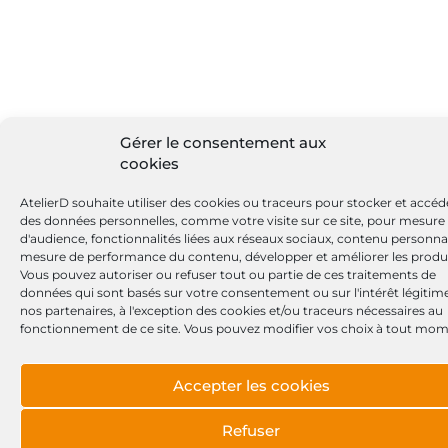
Delco
323260
Delco
323274
Delco
323321
Delco
323367
Gérer le consentement aux
IKA
cookies
323368
Delco
AtelierD souhaite utiliser des cookies ou traceurs pour stocker et accéd
335867
des données personnelles, comme votre visite sur ce site, pour mesure
IKA
d'audience, fonctionnalités liées aux réseaux sociaux, contenu personnal
33759
mesure de performance du contenu, développer et améliorer les produi
EAI
Vous pouvez autoriser ou refuser tout ou partie de ces traitements de
3510
données qui sont basés sur votre consentement ou sur l'intérêt légitim
Lester
nos partenaires, à l'exception des cookies et/ou traceurs nécessaires au
353221
fonctionnement de ce site. Vous pouvez modifier vos choix à tout mom
IKA
3733
CEVAM
Accepter les cookies
3733M
Checker
4416SP
Refuser
Spidan