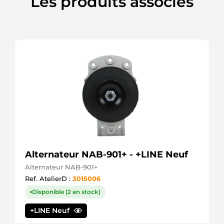
Les produits associés
110216
Cargo
110722
Cargo
1107781
Remy
1108427
Remy
1108428
Remy
1108429
Remy
1108430
Remy
1108480
Remy
1108501
Alternateur NAB-901+ - +LINE Neuf
Remy
Alternateur NAB-901+
1108502
Remy
Ref. AtelierD :
3015006
1108513
Disponible (2 en stock)
Remy
1108630
+LINE Neuf
Remy
1108745