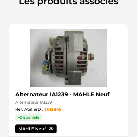
Les produits associés
Lucas
SDR1032
Arrowhead
ST70600
RCP
US860
HC
Alternateur IA1239 - MAHLE Neuf
Alternateur IA1239
Ref. AtelierD :
3012845
Disponible
MAHLE Neuf