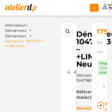
Alternateurs -
175,
>
Démarreurs
Démarre
>
Démarreurs
10479613
Démarreur 10479613+ –
Prix
+LINE Neuf
–
TTC
+LINE
Neuf
Dispon
( 2 en
stock )
Démarreur
10479613+
Référence
AtelierD
:
Pai
3004524
séc