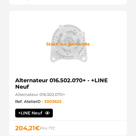
Stock sur demande
Alternateur 016.502.070+ - +LINE
Neuf
Alternateur 016.502.070+
Ref. AtelierD :
3003625
+LINE Neuf
204,21
€
Prix TTC