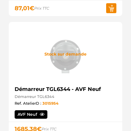
87,01
€
Prix TTC
Stock sur demande
Démarreur TGL6344 - AVF Neuf
Démarreur TGL6344
Ref. AtelierD :
3015954
AVF Neuf
1685,38
€
Prix TTC