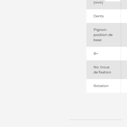
(mm)
10479621
Remy
1113276
Dents
Remy
1113292
Pignon-
Remy
position de
113452
base
Cargo
140937
PIC
B+
28MT
Remy
3604654RX
No. trous
Cummins
de fixation
5084371
6589
Rotation
Lester
830547103
PSH
SDR1039
Arrowhead
STR2666sa
Electrolog
STR2666Wsa