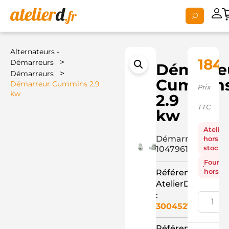
Alternateurs -
184,
>
Démarreurs
Démarre
>
Démarreurs
Cummin
Démarreur Cummins 2.9
Prix
kw
2.9
TTC
kw
Atelier
Démarreur
hors
stock
10479617+
Fourni
hors st
Référence
AtelierD
:
3004527
Référence