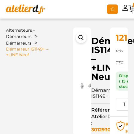
Alternateurs -
121,
>
Démarreurs
Démarre
>
Démarreurs
IS1149+
Démarreur IS1149+ –
Prix
+LINE Neuf
–
TTC
+LINE
Neuf
Dispon
( 15 en
stock )
Démarreur
IS1149+
Référence
AtelierD
:
Pai
3012930
séc