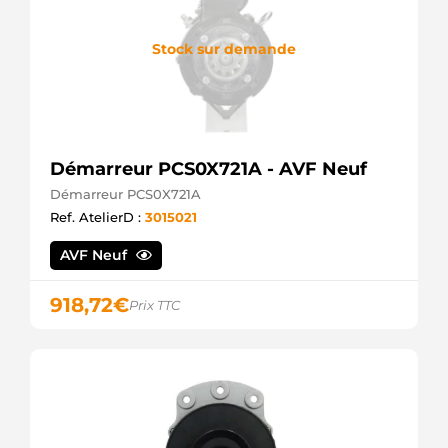
Stock sur demande
Démarreur PCS0X721A - AVF Neuf
Démarreur PCS0X721A
Ref. AtelierD :
3015021
AVF Neuf
918,72
€
Prix TTC