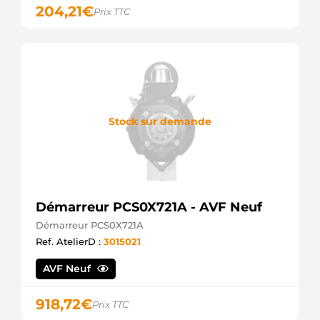
204,21
€
Prix TTC
Stock sur demande
Démarreur PCS0X721A - AVF Neuf
Démarreur PCS0X721A
Ref. AtelierD :
3015021
AVF Neuf
918,72
€
Prix TTC