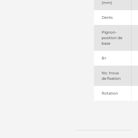
(mm)
10465053
Remy
10465054
Dents
Remy
10465130
Pignon-
Delco
position de
10465168
base
Remy
10497165
Delco
B+
111256
Cargo
1113267
No. trous
Remy
de fixation
1113270
Remy
Rotation
1113296
Remy
1113296SEL
+line
19136221
Remy
1998401
Remy