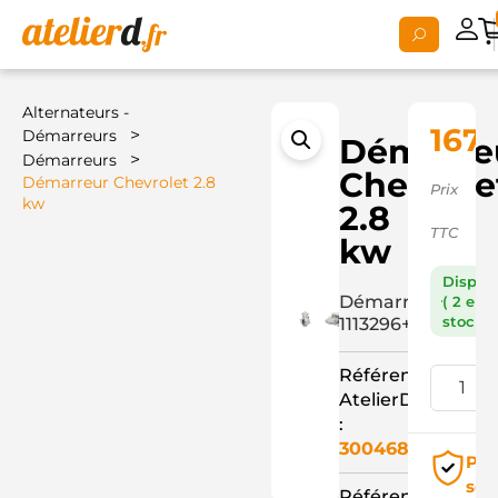
Alternateurs -
167,
>
Démarreurs
Démarre
>
Démarreurs
Chevrole
Démarreur Chevrolet 2.8
Prix
kw
2.8
TTC
kw
Dispon
Démarreur
( 2 en
stock )
1113296+
Référence
AtelierD
:
3004689
Pai
séc
Référence