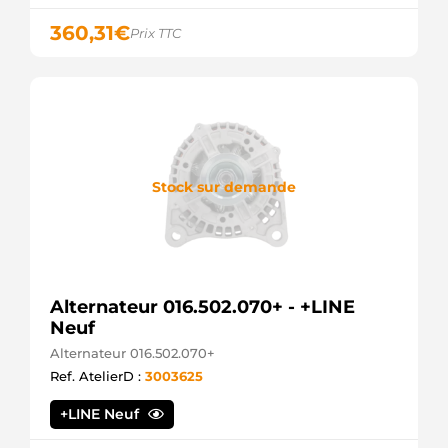
Bosch
LRS01401
360,31
€
Prix TTC
Lucas
SDR1041
Arrowhead
SR8574N
Bosch
(USA)
SR8574X
Bosch
(USA)
Stock sur demande
STR7055
Unipoint
US970
HC
Alternateur 016.502.070+ - +LINE
Neuf
Alternateur 016.502.070+
Ref. AtelierD :
3003625
+LINE Neuf