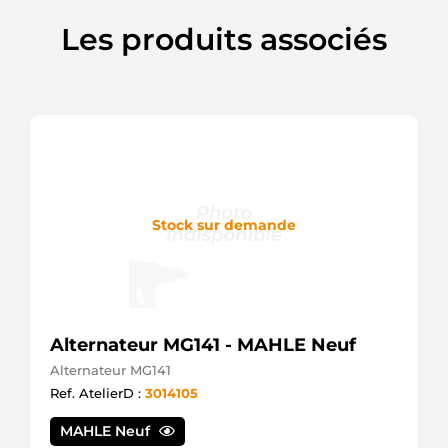
252183
Elstock
Les produits associés
252288
Elstock
28MT
Remy
33935 EAI
6469
Lester
830011102
PSH
830545102
PSH
Stock sur demande
91013927
Wilson
A90910
ATL
DRL431
Remy
Alternateur MG141 - MAHLE Neuf
DRZ5176
Remy
Alternateur MG141
DS52
Ref. AtelierD :
3014105
F042003092
Bosch
MAHLE Neuf
F042S03092