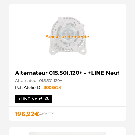
Stock sur demande
Alternateur 015.501.120+ - +LINE Neuf
Alternateur 015.501.120+
Ref. AtelierD :
3003624
+LINE Neuf
196,92
€
Prix TTC