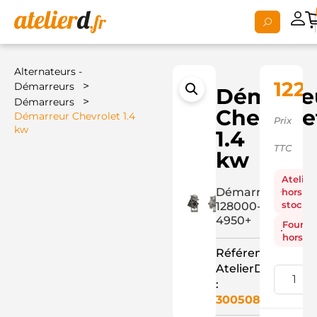
Alternateurs -
122,
>
Démarreurs
Démarre
>
Démarreurs
Chevrole
Démarreur Chevrolet 1.4
Prix
kw
1.4
TTC
kw
Atelier
Démarreur
hors
stock
128000-
4950+
Fourni
hors st
Référence
AtelierD
:
3005083