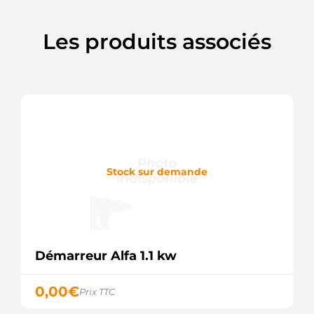
Remy
252319
Elstock
Les produits associés
323417
634022112
DRI
830555112
PSH
91295092
Wilson
LRS01420
Lucas
SR578N
Bosch
Stock sur demande
(USA)
SR578X
Bosch
(USA)
SR8560N
Bosch
Démarreur Alfa 1.1 kw
(USA)
SR8560X
Bosch
0,00
€
Prix TTC
(USA)