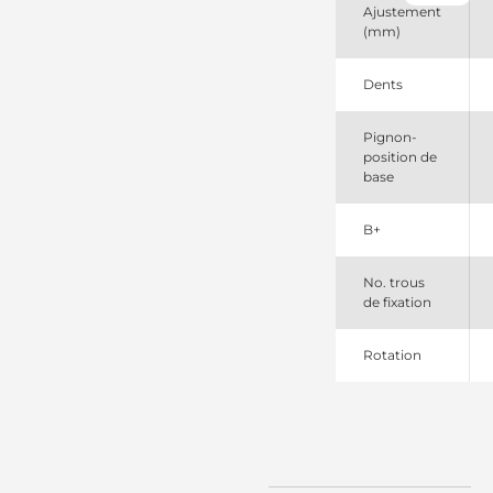
10455703
Ajustement
Remy
(mm)
10455709
Remy
10465024
Dents
Remy
113103
Pignon-
Cargo
position de
1280004950
base
Denso
1280004950SEL
+line
B+
1280004951
Denso
1280008110
No. trous
Denso
de fixation
1280008111
Denso
Rotation
17091
Lester
17579
Lester
190370
PIC
1998578