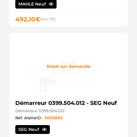
MAHLE Neuf
458375
Valeo
458430
492,10
€
Prix TTC
Valeo
4791SP
Spidan
55353237
Opel
55353257
Opel
553532570
Fiat
Stock sur demande
55561503
Fiat
55569540
Opel
55578093
Opel
Démarreur 0399.504.012 - SEG Neuf
6202071
Opel
Démarreur 0399.504.012
6202083
Ref. AtelierD :
3003883
Opel
6202095
SEG Neuf
Opel
6202099