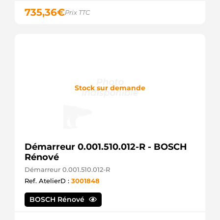
Opel
735,36
€
Prix TTC
726039
Valeo
726188
Valeo
738232001
Hella
8021240
Friesen
Stock sur demande
8021240F
Friesen
8EA012526971
Hella
8EA738232001
Hella
921240
Démarreur 0.001.510.012-R - BOSCH
EDR
Rénové
921240N
EDR
Démarreur 0.001.510.012-R
93178138
Ref. AtelierD :
3001848
Opel
93186246
BOSCH Rénové
Opel
93189232