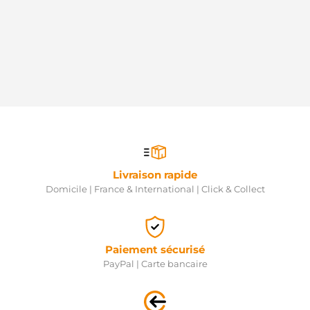
HCS1334
HC
IS1286
Mahle
L36700
ATL
LRS02168
Lucas
LRS03803
Lucas
LRS2168
Lucas
MS35
Mahle
Livraison rapide
MSN2078
Magneti
Domicile | France & International | Click & Collect
Marelli
N5218026
Nipparts
OSM11171
Paiement sécurisé
Optimum
QRS2320
PayPal | Carte bancaire
QH
R1540025
Opel