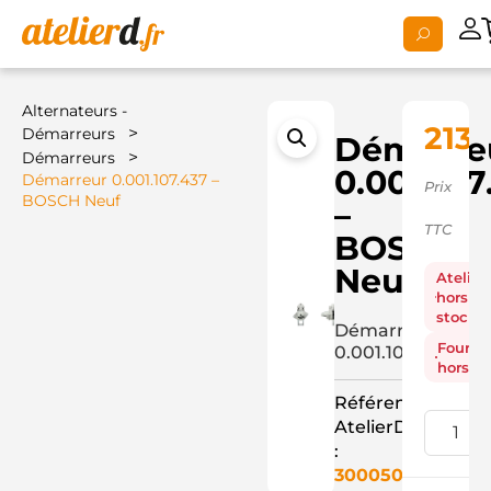
Alternateurs -
213,
>
Démarreurs
Démarre
>
Démarreurs
0.001.107
Démarreur 0.001.107.437 –
Prix
BOSCH Neuf
–
TTC
BOSCH
Neuf
Atelier
hors
stock
Démarreur
Fourni
0.001.107.437
hors st
Référence
AtelierD
:
3000504