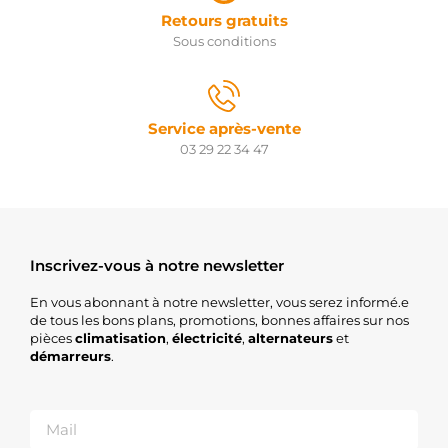
RAS42351
Retours gratuits
Remy
SP4791
Sous conditions
Spidan
STR2243
Unipoint
STR24563
Service après-vente
Stabeco
STRB108
03 29 22 34 47
Unipoint
STRH129
Unipoint
TS12M33
Valeo
Inscrivez-vous à notre newsletter
En vous abonnant à notre newsletter, vous serez informé.e
de tous les bons plans, promotions, bonnes affaires sur nos
pièces
climatisation
,
électricité
,
alternateurs
et
démarreurs
.