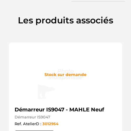
Elstock
3110084EC0
Suzuki
Les produits associés
3110085E00
Suzuki
31100M86J01
Suzuki
31100M86J20
Suzuki
3141
CEVAM
328050092
DRI
328075092
Stock sur demande
DRI
33169
Lester
33353237
Fiat
406504
Démarreur IS9047 - MAHLE Neuf
Valeo
438211
Démarreur IS9047
Valeo
Ref. AtelierD :
3012954
438270
Valeo