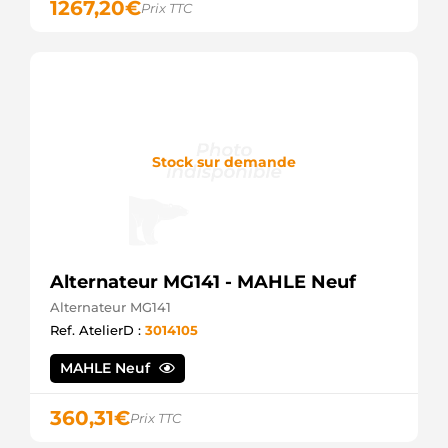
Opel
1267,20
€
Prix TTC
A21240
ATL
A21245
ATL
AZD2125
Mahle
CS1334
HC
Stock sur demande
D6G33
Valeo
D6G332
Valeo
D6G332SEL
+line
D6G33SEL
Alternateur MG141 - MAHLE Neuf
+line
DRT1240
Alternateur MG141
Remy
Ref. AtelierD :
3014105
F002G20485
Bosch
MAHLE Neuf
F002G20917
Bosch
360,31
€
F042202510
Prix TTC
Bosch