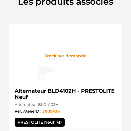
Les produits associés
9722809135
Denso
9722809142
Denso
DRS0336
Remy
F042000062
Bosch
JS735 HC
OR4319
Caterpillar
Stock sur demande
STR6056
Unipoint
Alternateur BLD4102H - PRESTOLITE
Neuf
Alternateur BLD4102H
Ref. AtelierD :
3009436
PRESTOLITE Neuf