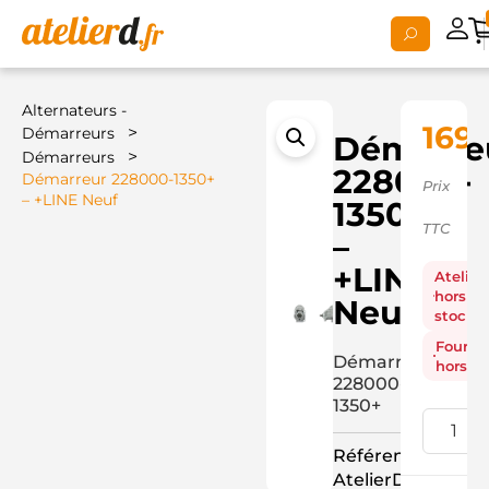
Alternateurs -
169,
>
Démarreurs
Démarre
>
Démarreurs
228000-
Démarreur 228000-1350+
Prix
– +LINE Neuf
1350+
TTC
–
+LINE
Atelier
hors
Neuf
stock
Fourni
Démarreur
hors st
228000-
1350+
Référence
AtelierD