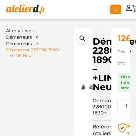
Alternateurs -
126,
>
Démarreurs
Démarre
>
Démarreurs
228000-
Démarreur 228000-1890+
Prix
– +LINE Neuf
1890+
TTC
–
+LINE
Dispon
( 3 en
Neuf
stock )
Démarreur
228000-
1890+
Pai
Référence
séc
AtelierD