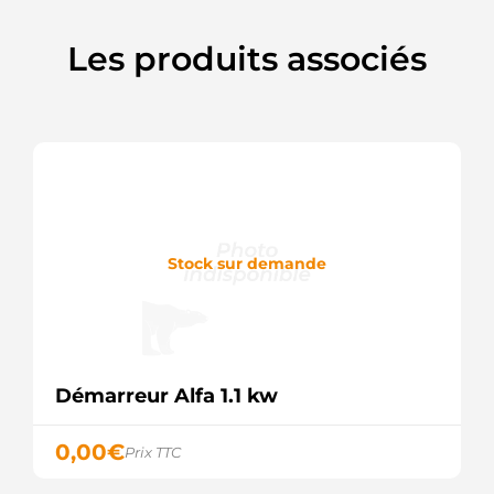
2280001893
Denso
Les produits associés
2280005140
Denso
2280005141
Denso
2280005142
Denso
2280008040
Denso
2280008041
Denso
2280801893
Stock sur demande
Denso
230803
Cargo
252114
Elstock
2873K01
Perkins
Démarreur Alfa 1.1 kw
2873K401
Perkins
3068343R
0,00
€
Prix TTC
Hyster
3114993