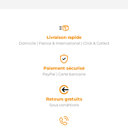
Electrolog
STR5011
Unipoint
STR5011H
Unipoint
STR6118Gsa
Electrolog
Livraison rapide
STR6118sa
Domicile | France & International | Click & Collect
Electrolog
STR6420sa
Electrolog
Paiement sécurisé
PayPal | Carte bancaire
Retours gratuits
Sous conditions