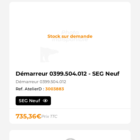
Hyster
3114997
Hyster
3122813
Hyster
343006092
Stock sur demande
DRI
5811001840
Isuzu
8941337582
Isuzu
8941337583
Isuzu
Démarreur 0399.504.012 - SEG Neuf
8941337584
Démarreur 0399.504.012
Isuzu
8941337585
Ref. AtelierD :
3003883
Isuzu
8944604171
SEG Neuf
Isuzu
8970429970
735,36
€
Isuzu
Prix TTC
8970429971
Isuzu
8970429972
Isuzu