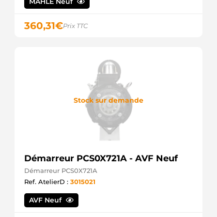
MAHLE Neuf
360,31
€
Prix TTC
Stock sur demande
Démarreur PCS0X721A - AVF Neuf
Démarreur PCS0X721A
Ref. AtelierD :
3015021
AVF Neuf