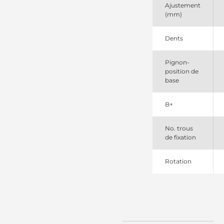
2280005732
Ajustement
Denso
(mm)
2280005733
Denso
6667825
Dents
Bobcat
830538103
Pignon-
PSH
position de
91295406
base
Wilson
B+
No. trous
de fixation
Rotation