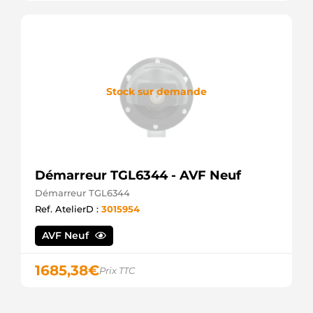
Stock sur demande
Démarreur TGL6344 - AVF Neuf
Démarreur TGL6344
Ref. AtelierD :
3015954
AVF Neuf
1685,38
€
Prix TTC