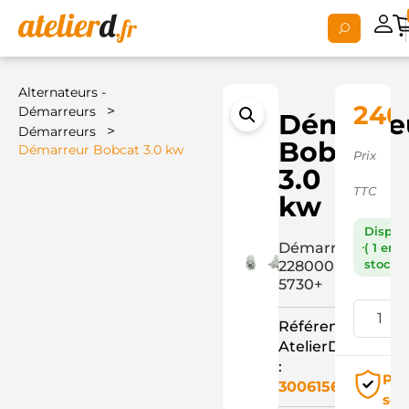
Alternateurs -
240,
>
Démarreurs
Démarre
>
Démarreurs
Bobcat
Démarreur Bobcat 3.0 kw
Prix
3.0
TTC
kw
Dispon
Démarreur
( 1 en
stock )
228000-
5730+
Référence
AtelierD
:
Pai
3006156
séc