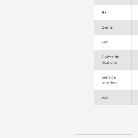
2280006920SEL
+line
B+
2280006921
Denso
4280002070
Dents
Denso
6670727
Bobcat
kW
6681858
Bobcat
Points de
8247
fixations
CEVAM
830590102
PSH
Sens de
91295470
rotation
Wilson
DSN2125
Denso
Volt