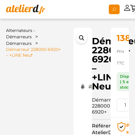
Alternateurs -
138,
>
Démarreurs
Démarre
>
Démarreurs
228000-
Démarreur 228000-6920+
Prix
– +LINE Neuf
6920+
TTC
–
+LINE
Dispon
( 5 en
Neuf
stock )
Démarreur
228000-
6920+
Pai
Référence
séc
AtelierD