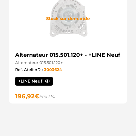
Stock sur demande
Alternateur 015.501.120+ - +LINE Neuf
Alternateur 015.501.120+
Ref. AtelierD :
3003624
+LINE Neuf
196,92
€
Prix TTC