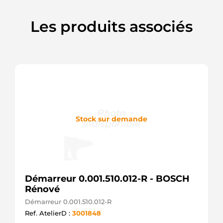
LRS02748
Lucas
Les produits associés
M809215
John
Deere
SE501858
John
Deere
TY25238
John
Deere
Stock sur demande
Démarreur 0.001.510.012-R - BOSCH
Rénové
Démarreur 0.001.510.012-R
Ref. AtelierD :
3001848