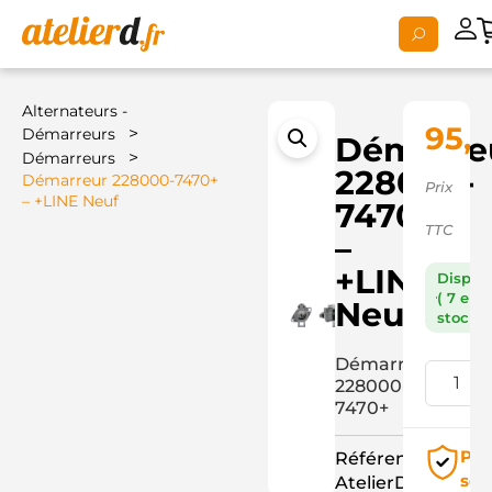
Alternateurs -
95,2
>
Démarreurs
Démarre
>
Démarreurs
228000-
Démarreur 228000-7470+
Prix
– +LINE Neuf
7470+
TTC
–
+LINE
Dispon
( 7 en
Neuf
stock )
Démarreur
228000-
7470+
Pai
Référence
séc
AtelierD