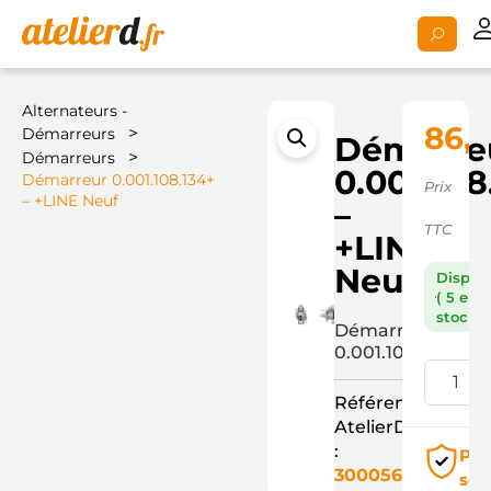
Alternateurs -
86,
>
Démarreurs
Démarre
>
Démarreurs
0.001.108
Démarreur 0.001.108.134+
Prix
– +LINE Neuf
–
TTC
+LINE
Neuf
Dispon
( 5 en
stock )
Démarreur
0.001.108.134+
Référence
AtelierD
:
Pai
3000565
séc