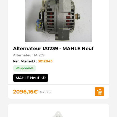
5227342
Chrysler
5233006
Chrysler
5233007
Chrysler
5233656
Chrysler
5233666
Chrysler
Alternateur IA1239 - MAHLE Neuf
634001092
Alternateur IA1239
DRI
830505093
Ref. AtelierD :
3012845
PSH
Disponible
91156922
Wilson
MAHLE Neuf
A70100
ATL
A70200
2096,16
€
Prix TTC
ATL
CS979
HC
DRZ5150
Remy
DRZ5161