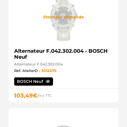
Remy
IS9421
Mahle
Stock sur demande
IS9421C
Mahle
LRS01323
Lucas
MS53
Mahle
Alternateur F.042.302.004 - BOSCH
S27179
Hitachi
Neuf
SR35N
Alternateur F.042.302.004
Bosch
Ref. AtelierD :
3012375
(USA)
SR35X
BOSCH Neuf
Bosch
(USA)
STR2011
103,49
€
Prix TTC
Unipoint